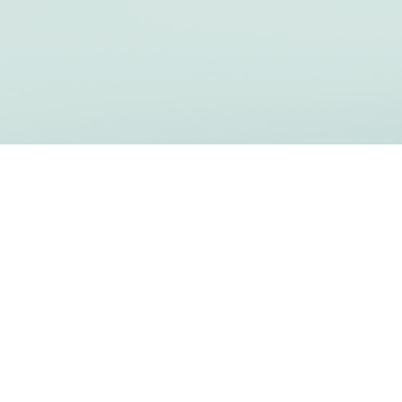
Privacidad
|
Cookies
|
Terms of use
| Copyright ©
1999-2026 Sacred Space. All rights reserved.
Espacio Sagrado
es un ministerio de los
jesuitas
irlandeses
(Rathfarnham Charitable Trust of the Jesuit
Fathers, CHY 3587)