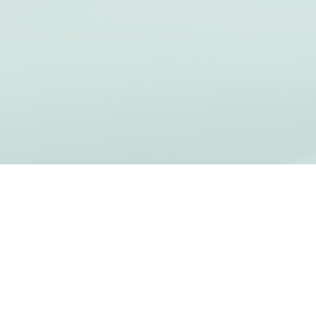
Terms of use
| Copyright © 1999-2026 Sacred
Space. All rights reserved.
Пространство молитвы
- служение
ирландских
иезуитов