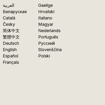
العربية
Gaeilge
Беларуская
Hrvatski
Català
Italiano
Česky
Magyar
简体中文
Nederlands
繁體中文
Português
Deutsch
Русский
English
Slovenščina
Español
Polski
Français