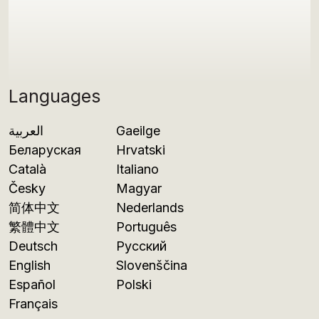
Languages
العربية
Gaeilge
Беларуская
Hrvatski
Català
Italiano
Česky
Magyar
简体中文
Nederlands
繁體中文
Português
Deutsch
Русский
English
Slovenščina
Español
Polski
Français