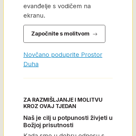
evanđelje s vodičem na
ekranu.
Započnite s molitvom
Novčano poduprite Prostor
Duha
ZA RAZMIŠLJANJE I MOLITVU
KROZ OVAJ TJEDAN
Naš je cilj u potpunosti živjeti u
Božjoj prisutnosti
Kada smo u dobru odnosu s