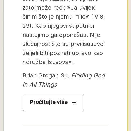
zato može reći: »Ja uvijek
činim što je njemu milo« (Iv 8,
29). Kao njegovi suputnici
nastojimo ga oponašati. Nije
slučajnost što su prvi isusovci
željeli biti poznati upravo kao
»družba Isusova«.
Brian Grogan SJ,
Finding God
in All Things
Pročitajte više