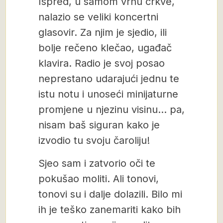
Ispred, u samom vrhu crkve,
nalazio se veliki koncertni
glasovir. Za njim je sjedio, ili
bolje rečeno klečao, ugađač
klavira. Radio je svoj posao
neprestano udarajući jednu te
istu notu i unoseći minijaturne
promjene u njezinu visinu… pa,
nisam baš siguran kako je
izvodio tu svoju čaroliju!
Sjeo sam i zatvorio oči te
pokušao moliti. Ali tonovi,
tonovi su i dalje dolazili. Bilo mi
ih je teško zanemariti kako bih