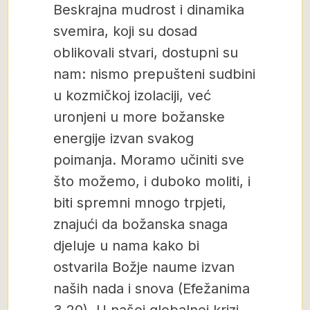
Beskrajna mudrost i dinamika
svemira, koji su dosad
oblikovali stvari, dostupni su
nam: nismo prepušteni sudbini
u kozmičkoj izolaciji, već
uronjeni u more božanske
energije izvan svakog
poimanja. Moramo učiniti sve
što možemo, i duboko moliti, i
biti spremni mnogo trpjeti,
znajući da božanska snaga
djeluje u nama kako bi
ostvarila Božje naume izvan
naših nada i snova (Efežanima
3,20). U našoj globalnoj krizi