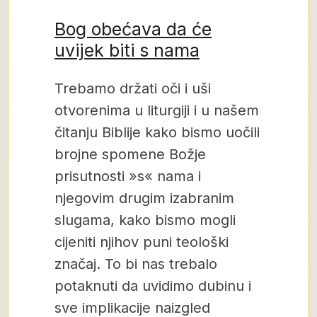
Bog obećava da će
uvijek biti s nama
Trebamo držati oči i uši
otvorenima u liturgiji i u našem
čitanju Biblije kako bismo uočili
brojne spomene Božje
prisutnosti »s« nama i
njegovim drugim izabranim
slugama, kako bismo mogli
cijeniti njihov puni teološki
značaj. To bi nas trebalo
potaknuti da uvidimo dubinu i
sve implikacije naizgled