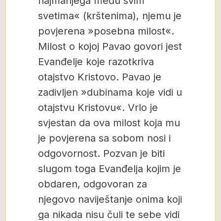
najmanjega među svim
svetima« (krštenima), njemu je
povjerena »posebna milost«.
Milost o kojoj Pavao govori jest
Evanđelje koje razotkriva
otajstvo Kristovo. Pavao je
zadivljen »dubinama koje vidi u
otajstvu Kristovu«. Vrlo je
svjestan da ova milost koja mu
je povjerena sa sobom nosi i
odgovornost. Pozvan je biti
slugom toga Evanđelja kojim je
obdaren, odgovoran za
njegovo naviještanje onima koji
ga nikada nisu čuli te sebe vidi