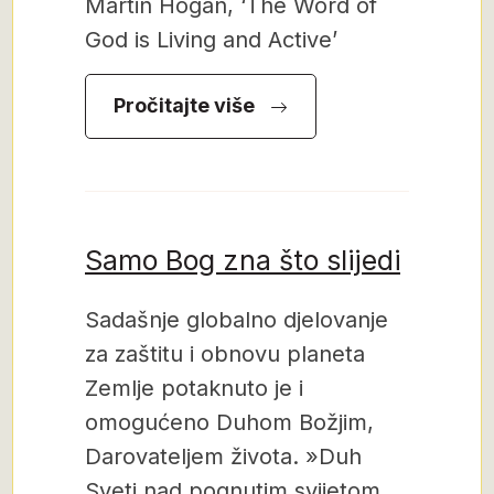
Martin Hogan, ‘The Word of
God is Living and Active’
Pročitajte više
Samo Bog zna što slijedi
Sadašnje globalno djelovanje
za zaštitu i obnovu planeta
Zemlje potaknuto je i
omogućeno Duhom Božjim,
Darovateljem života. »Duh
Sveti nad pognutim svijetom