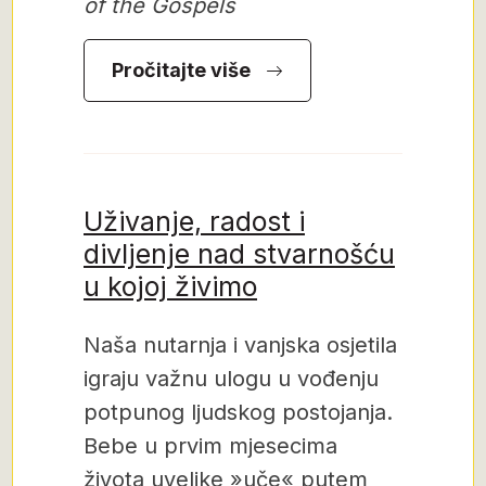
of the Gospels
Pročitajte više
Uživanje, radost i
divljenje nad stvarnošću
u kojoj živimo
Naša nutarnja i vanjska osjetila
igraju važnu ulogu u vođenju
potpunog ljudskog postojanja.
Bebe u prvim mjesecima
života uvelike »uče« putem