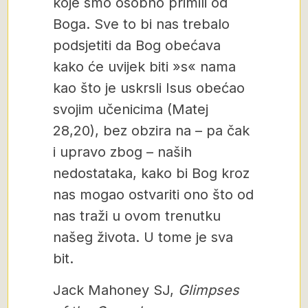
koje smo osobno primili od
Boga. Sve to bi nas trebalo
podsjetiti da Bog obećava
kako će uvijek biti »s« nama
kao što je uskrsli Isus obećao
svojim učenicima (Matej
28,20), bez obzira na – pa čak
i upravo zbog – naših
nedostataka, kako bi Bog kroz
nas mogao ostvariti ono što od
nas traži u ovom trenutku
našeg života. U tome je sva
bit.
Jack Mahoney SJ,
Glimpses