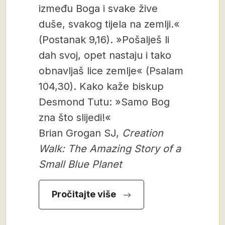
između Boga i svake žive
duše, svakog tijela na zemlji.«
(Postanak 9,16). »Pošalješ li
dah svoj, opet nastaju i tako
obnavljaš lice zemlje« (Psalam
104,30). Kako kaže biskup
Desmond Tutu: »Samo Bog
zna što slijedi!«
Brian Grogan SJ,
Creation
Walk: The Amazing Story of a
Small Blue Planet
Pročitajte više