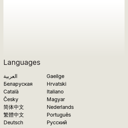
Languages
العربية
Gaeilge
Беларуская
Hrvatski
Català
Italiano
Česky
Magyar
简体中文
Nederlands
繁體中文
Português
Deutsch
Русский