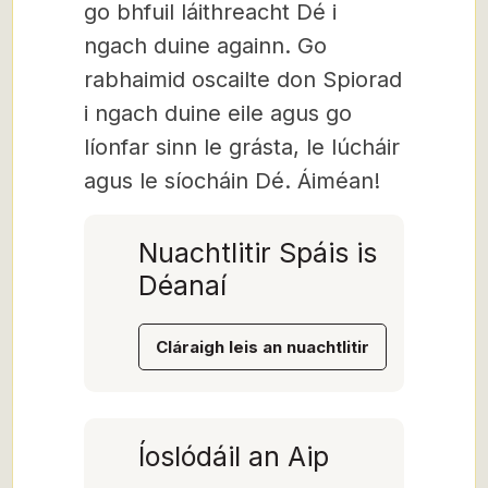
go bhfuil láithreacht Dé i
ngach duine againn. Go
rabhaimid oscailte don Spiorad
i ngach duine eile agus go
líonfar sinn le grásta, le lúcháir
agus le síocháin Dé. Áiméan!
Nuachtlitir Spáis is
Déanaí
Cláraigh leis an nuachtlitir
Íoslódáil an Aip