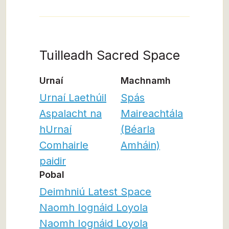
Tuilleadh Sacred Space
Urnaí
Machnamh
Urnaí Laethúil
Spás
Aspalacht na
Maireachtála
hUrnaí
(Béarla
Comhairle
Amháin)
paidir
Pobal
Deimhniú Latest Space
Naomh Iognáid Loyola
Naomh Iognáid Loyola