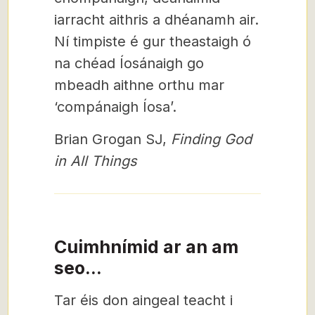
iarracht aithris a dhéanamh air.
Ní timpiste é gur theastaigh ó
na chéad Íosánaigh go
mbeadh aithne orthu mar
‘compánaigh Íosa’.
Brian Grogan SJ,
Finding God
in All Things
Cuimhnímid ar an am
seo...
Tar éis don aingeal teacht i