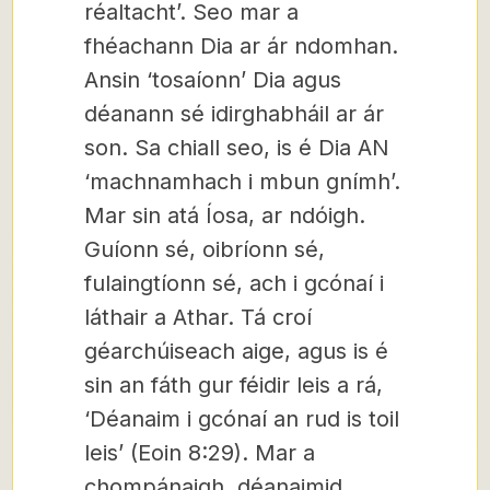
réaltacht’. Seo mar a
fhéachann Dia ar ár ndomhan.
Ansin ‘tosaíonn’ Dia agus
déanann sé idirghabháil ar ár
son. Sa chiall seo, is é Dia AN
‘machnamhach i mbun gnímh’.
Mar sin atá Íosa, ar ndóigh.
Guíonn sé, oibríonn sé,
fulaingtíonn sé, ach i gcónaí i
láthair a Athar. Tá croí
géarchúiseach aige, agus is é
sin an fáth gur féidir leis a rá,
‘Déanaim i gcónaí an rud is toil
leis’ (Eoin 8:29). Mar a
chompánaigh, déanaimid