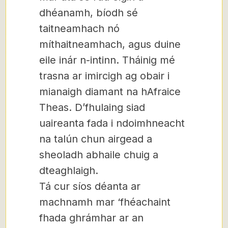
dhéanamh, bíodh sé
taitneamhach nó
míthaitneamhach, agus duine
eile inár n-intinn. Tháinig mé
trasna ar imircigh ag obair i
mianaigh diamant na hAfraice
Theas. D’fhulaing siad
uaireanta fada i ndoimhneacht
na talún chun airgead a
sheoladh abhaile chuig a
dteaghlaigh.
Tá cur síos déanta ar
machnamh mar ‘fhéachaint
fhada ghrámhar ar an