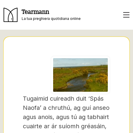
Tearmann
La tua preghiera quotidiana online
Tugaimid cuireadh duit ‘Spás
Naofa’ a chruthú, ag guí anseo
agus anois, agus tú ag tabhairt
cuairte ar ár suíomh gréasáin,