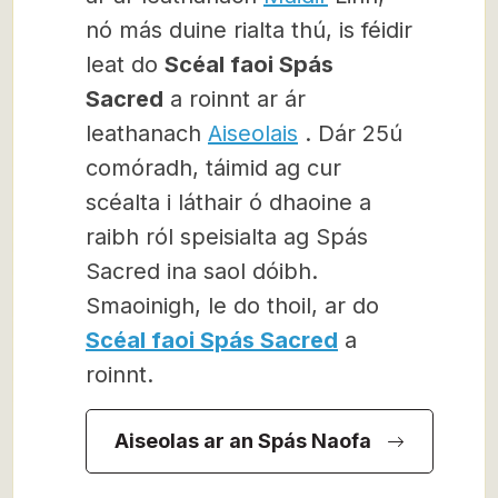
nó más duine rialta thú, is féidir
leat do
Scéal faoi Spás
Sacred
a roinnt ar ár
leathanach
Aiseolais
. Dár 25ú
comóradh, táimid ag cur
scéalta i láthair ó dhaoine a
raibh ról speisialta ag Spás
Sacred ina saol dóibh.
Smaoinigh, le do thoil, ar do
Scéal faoi Spás Sacred
a
roinnt.
Aiseolas ar an Spás Naofa