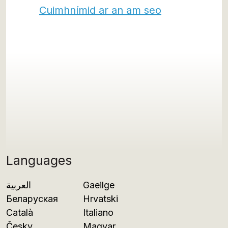
Cuimhnímid ar an am seo
Languages
العربية
Gaeilge
Беларуская
Hrvatski
Català
Italiano
Česky
Magyar