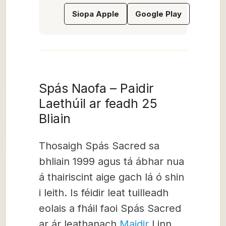
Siopa Apple
Google Play
Spás Naofa – Paidir
Laethúil ar feadh 25
Bliain
Thosaigh Spás Sacred sa
bhliain 1999 agus tá ábhar nua
á thairiscint aige gach lá ó shin
i leith. Is féidir leat tuilleadh
eolais a fháil faoi Spás Sacred
ar ár leathanach
Maidir
Linn,