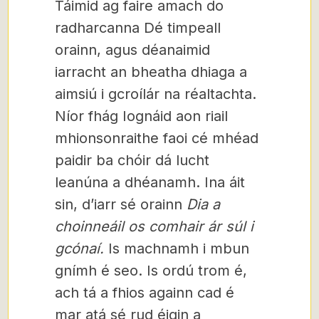
Táimid ag faire amach do
radharcanna Dé timpeall
orainn, agus déanaimid
iarracht an bheatha dhiaga a
aimsiú i gcroílár na réaltachta.
Níor fhág Iognáid aon riail
mhionsonraithe faoi cé mhéad
paidir ba chóir dá lucht
leanúna a dhéanamh. Ina áit
sin, d’iarr sé orainn
Dia a
choinneáil os comhair ár súl i
gcónaí.
Is machnamh i mbun
gnímh é seo. Is ordú trom é,
ach tá a fhios againn cad é
mar atá sé rud éigin a