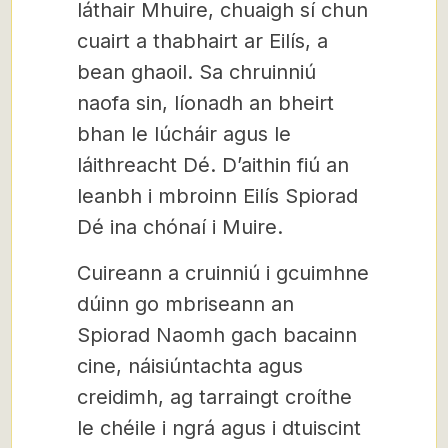
láthair Mhuire, chuaigh sí chun
cuairt a thabhairt ar Eilís, a
bean ghaoil. Sa chruinniú
naofa sin, líonadh an bheirt
bhan le lúcháir agus le
láithreacht Dé. D’aithin fiú an
leanbh i mbroinn Eilís Spiorad
Dé ina chónaí i Muire.
Cuireann a cruinniú i gcuimhne
dúinn go mbriseann an
Spiorad Naomh gach bacainn
cine, náisiúntachta agus
creidimh, ag tarraingt croíthe
le chéile i ngrá agus i dtuiscint