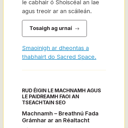
le cabhair ó Shoiscéal an lae
agus treoir ar an scáileán.
Tosaigh ag urnaí
Smaoinigh ar dheontas a
thabhairt do Sacred Space.
RUD ÉIGIN LE MACHNAMH AGUS
LE PAIDREAMH FAOI AN
TSEACHTAIN SEO
Machnamh – Breathnú Fada
Grámhar ar an Réaltacht