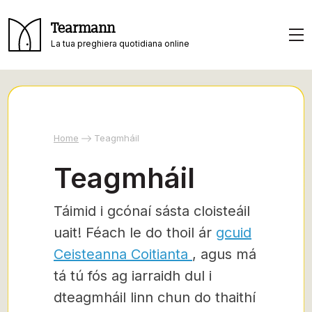
Tearmann
La tua preghiera quotidiana online
Home
Teagmháil
Teagmháil
Táimid i gcónaí sásta cloisteáil
uait! Féach le do thoil ár
gcuid
Ceisteanna Coitianta
, agus má
tá tú fós ag iarraidh dul i
dteagmháil linn chun do thaithí