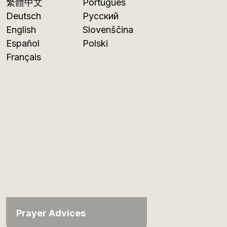
繁體中文
Português
Deutsch
Русский
English
Slovenščina
Español
Polski
Français
Prayer Advices