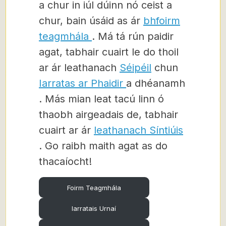
a chur in iúl dúinn nó ceist a
chur, bain úsáid as ár
bhfoirm
teagmhála
. Má tá rún paidir
agat, tabhair cuairt le do thoil
ar ár leathanach
Séipéil
chun
Iarratas ar Phaidir
a dhéanamh
. Más mian leat tacú linn ó
thaobh airgeadais de, tabhair
cuairt ar ár
leathanach Síntiúis
. Go raibh maith agat as do
thacaíocht!
Foirm Teagmhála
Iarratais Urnaí