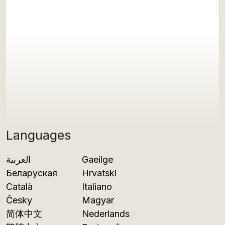
Languages
العربية
Gaeilge
Беларуская
Hrvatski
Català
Italiano
Česky
Magyar
简体中文
Nederlands