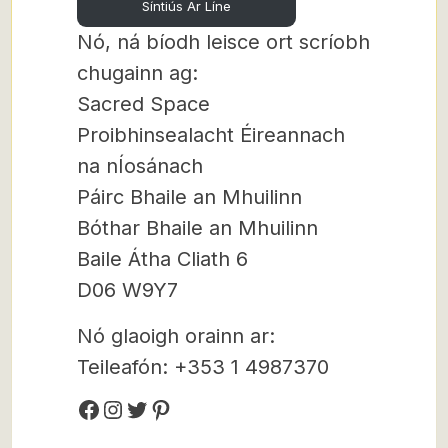
Síntiús Ar Líne
Nó, ná bíodh leisce ort scríobh
chugainn ag:
Sacred Space
Proibhinsealacht Éireannach
na nÍosánach
Páirc Bhaile an Mhuilinn
Bóthar Bhaile an Mhuilinn
Baile Átha Cliath 6
D06 W9Y7
Nó glaoigh orainn ar:
Teileafón: +353 1 4987370
Facebook
Instagram
Twitter
Pinterest