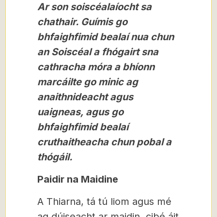
Ar son soiscéalaíocht sa
chathair. Guímis go
bhfaighfimid bealaí nua chun
an Soiscéal a fhógairt sna
cathracha móra a bhíonn
marcáilte go minic ag
anaithnideacht agus
uaigneas, agus go
bhfaighfimid bealaí
cruthaitheacha chun pobal a
thógáil.
Paidir na Maidine
A Thiarna, tá tú liom agus mé
ag dúiseacht ar maidin, cibé áit