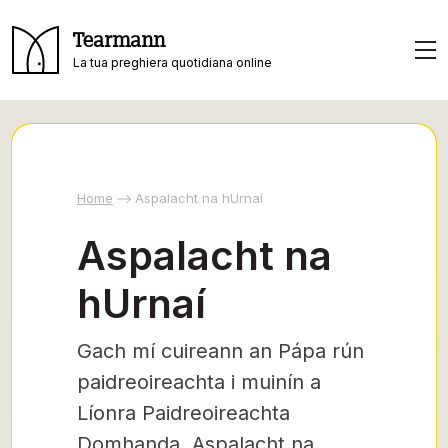
Tearmann
La tua preghiera quotidiana online
Home
Aspalacht na hUrnaí
Aspalacht na
hUrnaí
Gach mí cuireann an Pápa rún
paidreoireachta i muinín a
Líonra Paidreoireachta
Domhanda, Aspalacht na