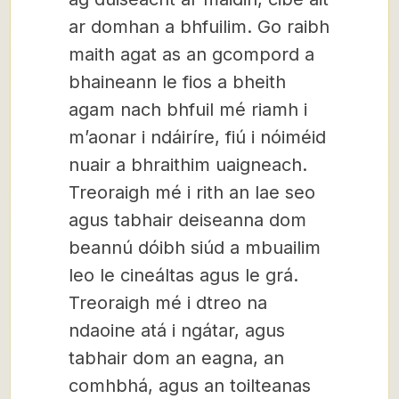
ar domhan a bhfuilim. Go raibh
maith agat as an gcompord a
bhaineann le fios a bheith
agam nach bhfuil mé riamh i
m’aonar i ndáiríre, fiú i nóiméid
nuair a bhraithim uaigneach.
Treoraigh mé i rith an lae seo
agus tabhair deiseanna dom
beannú dóibh siúd a mbuailim
leo le cineáltas agus le grá.
Treoraigh mé i dtreo na
ndaoine atá i ngátar, agus
tabhair dom an eagna, an
comhbhá, agus an toilteanas