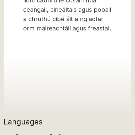
liom cabhrú le cosáin nua
ceangail, cineáltais agus pobail
a chruthú cibé áit a nglaotar
orm maireachtáil agus freastal.
Languages