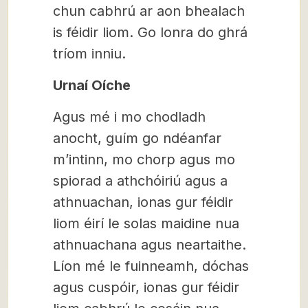
chun cabhrú ar aon bhealach
is féidir liom. Go lonra do ghrá
tríom inniu.
Urnaí Oíche
Agus mé i mo chodladh
anocht, guím go ndéanfar
m’intinn, mo chorp agus mo
spiorad a athchóiriú agus a
athnuachan, ionas gur féidir
liom éirí le solas maidine nua
athnuachana agus neartaithe.
Líon mé le fuinneamh, dóchas
agus cuspóir, ionas gur féidir