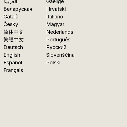
العربية
Gaeilge
Беларуская
Hrvatski
Català
Italiano
Česky
Magyar
简体中文
Nederlands
繁體中文
Português
Deutsch
Русский
English
Slovenščina
Español
Polski
Français