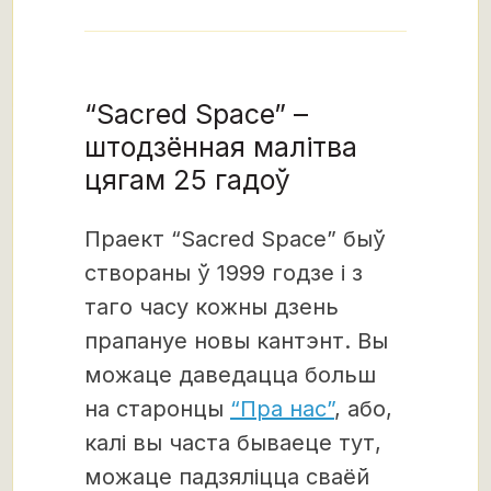
“Sacred Space” –
штодзённая малітва
цягам 25 гадоў
Праект “Sacred Space” быў
створаны ў 1999 годзе і з
таго часу кожны дзень
прапануе новы кантэнт. Вы
можаце даведацца больш
на старонцы
“Пра нас”
, або,
калі вы часта бываеце тут,
можаце падзяліцца сваёй