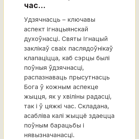
час...
Удзячнасць – ключавы
аспект ігнацыянскай
духоўнасці. Святы Ігнацый
заклікаў сваіх паслядоўнікаў
клапаціцца, каб сэрцы былі
поўныя ўдзячнасці,
распазнаваць прысутнасць
Бога ў кожным аспекце
жыцця, як у хвіліны радасці,
так і ў цяжкі час. Складана,
асабліва калі жыццё здаецца
поўным барацьбы і
нявызначанасці.