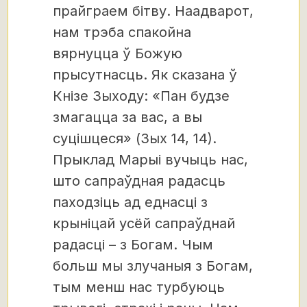
прайграем бітву. Наадварот,
нам трэба спакойна
вярнуцца ў Божую
прысутнасць. Як сказана ў
Кнізе Зыходу: «Пан будзе
змагацца за вас, а вы
суцішцеся» (Зых 14, 14).
Прыклад Марыі вучыць нас,
што сапраўдная радасць
паходзіць ад еднасці з
крыніцай усёй сапраўднай
радасці – з Богам. Чым
больш мы злучаныя з Богам,
тым менш нас турбуюць