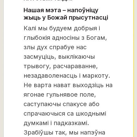
Нашая мэта – напоўніцу
жыць у Божай прысутнасці
Калі мы будуем добрыя і
глыбокія адносіны з Богам,
злы дух спрабуе нас
засмуціць, выклікаючы
трывогу, расчараванне,
незадаволенасць і маркоту.
Не варта нават выходзіць на
ягонае гульнявое поле,
саступаючы спакусе або
спрачаючыся са шкоднымі
думкамі і падказкамі.
Зрабіўшы так, мы напэўна