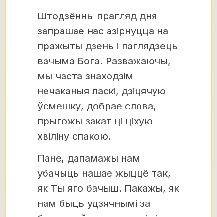
Штодзённы прагляд дня
запрашае нас азірнуцца на
пражыты дзень і паглядзець
вачыма Бога. Разважаючы,
мы часта знаходзім
нечаканыя ласкі, дзіцячую
ўсмешку, добрае слова,
прыгожы закат ці ціхую
хвіліну спакою.
Пане, дапамажы нам
убачыць нашае жыццё так,
як Ты яго бачыш. Пакажы, як
нам быць удзячнымі за