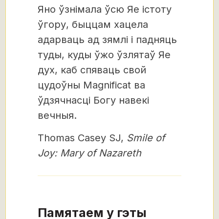
Яно ўзнімала ўсю Яе істоту
ўгору, быццам хацела
адарваць ад зямлі і падняць
туды, куды ўжо ўзлятаў Яе
дух, каб спяваць свой
цудоўны Magnificat ва
ўдзячнасці Богу навекі
вечныя.
Thomas Casey SJ,
Smile of
Joy: Mary of Nazareth
Памятаем у гэты