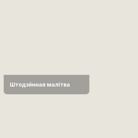
Штодзённая малітва