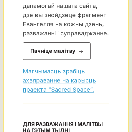
дапамогай нашага сайта,
дзе вы знойдзеце фрагмент
Евангелля на кожны дзень,
разважанні і суправаджэнне.
Пачніце малітву
Магчымасць зрабіць
ахвяраванне на карысць
праекта “Sacred Space”.
ДЛЯ РАЗВАЖАННЯ І МАЛІТВЫ
НА ГЭТЫМ ТЫДНІ