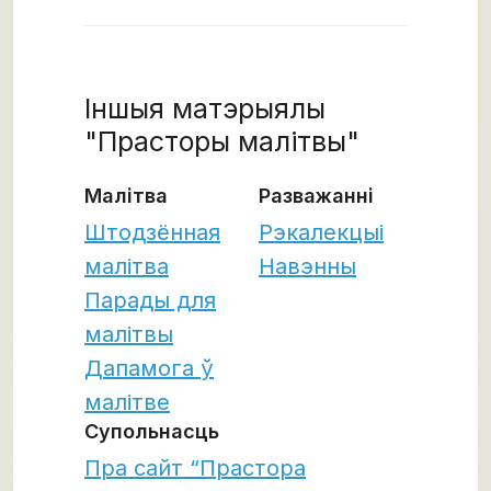
Іншыя матэрыялы
"Прасторы малітвы"
Малітва
Разважанні
Штодзённая
Рэкалекцыі
малітва
Навэнны
Парады для
малітвы
Дапамога ў
малітве
Супольнасць
Пра сайт “Прастора