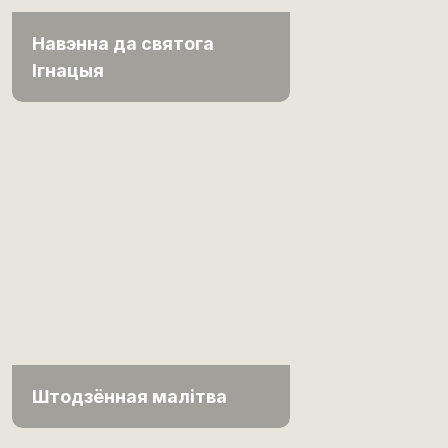
Навэнна да святога
Ігнацыя
Штодзённая малітва