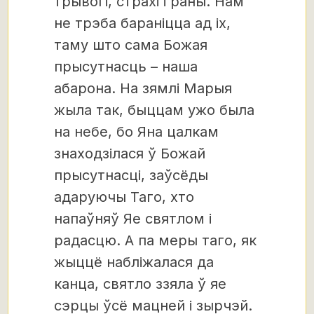
трывогі, страхі і раны. Нам
не трэба бараніцца ад іх,
таму што сама Божая
прысутнасць – наша
абарона. На зямлі Марыя
жыла так, быццам ужо была
на небе, бо Яна цалкам
знаходзілася ў Божай
прысутнасці, заўсёды
адаруючы Таго, хто
напаўняў Яе святлом і
радасцю. А па меры таго, як
жыццё набліжалася да
канца, святло ззяла ў яе
сэрцы ўсё мацней і зырчэй.