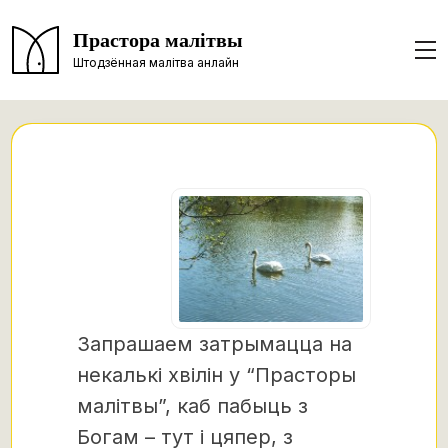
Прастора малітвы
Штодзённая малітва анлайн
Запрашаем затрымацца на
некалькі хвілін у “Прасторы
малітвы”, каб пабыць з
Богам – тут і цяпер, з