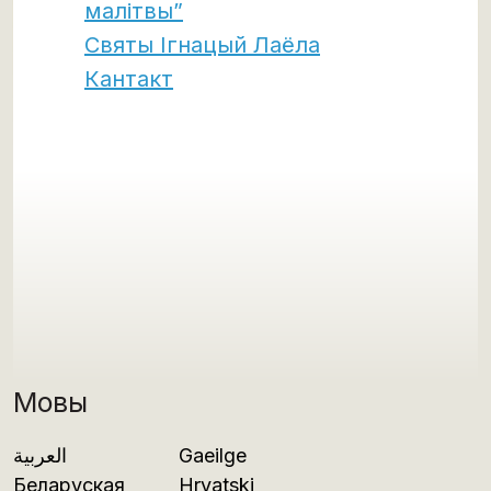
малітвы”
Святы Ігнацый Лаёла
Кантакт
Мовы
العربية
Gaeilge
Беларуская
Hrvatski