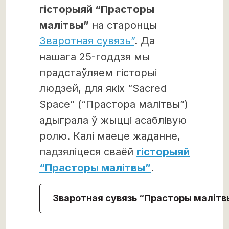
гісторыяй “Прасторы
малітвы”
на старонцы
Зваротная сувязь”
. Да
нашага 25-годдзя мы
прадстаўляем гісторыі
людзей, для якіх “Sacred
Space” (“Прастора малітвы”)
адыграла ў жыцці асаблівую
ролю. Калі маеце жаданне,
падзяліцеся сваёй
гісторыяй
“Прасторы малітвы”
.
Зваротная сувязь “Прасторы маліт