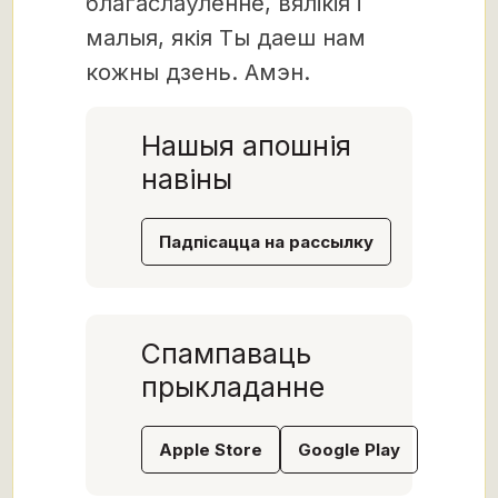
благаслаўленне, вялікія і
малыя, якія Ты даеш нам
кожны дзень. Амэн.
Нашыя апошнія
навіны
Падпісацца на рассылку
Спампаваць
прыкладанне
Apple Store
Google Play