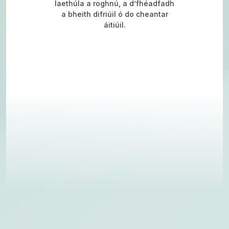
laethúla a roghnú, a d’fhéadfadh
a bheith difriúil ó do cheantar
áitiúil.