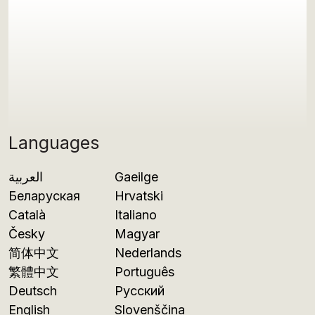
Languages
العربية
Gaeilge
Беларуская
Hrvatski
Català
Italiano
Česky
Magyar
简体中文
Nederlands
繁體中文
Português
Deutsch
Русский
English
Slovenščina