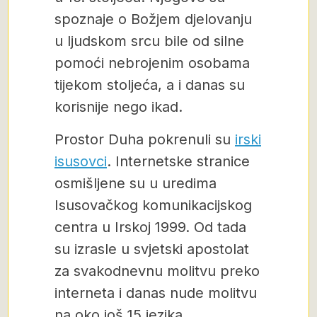
spoznaje o Božjem djelovanju
u ljudskom srcu bile od silne
pomoći nebrojenim osobama
tijekom stoljeća, a i danas su
korisnije nego ikad.
Prostor Duha pokrenuli su
irski
isusovci
. Internetske stranice
osmišljene su u uredima
Isusovačkog komunikacijskog
centra u Irskoj 1999. Od tada
su izrasle u svjetski apostolat
za svakodnevnu molitvu preko
interneta i danas nude molitvu
na oko još 15 jezika.