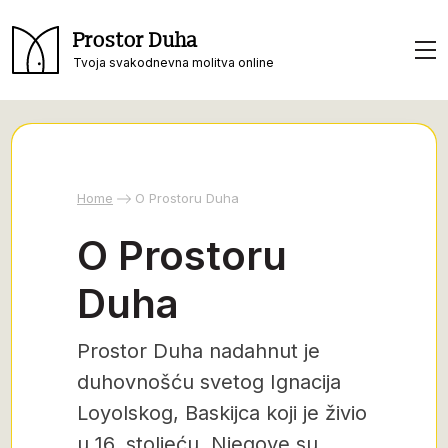
Prostor Duha
Tvoja svakodnevna molitva online
Home
O Prostoru Duha
O Prostoru
Duha
Prostor Duha nadahnut je
duhovnošću svetog Ignacija
Loyolskog, Baskijca koji je živio
u 16. stoljeću. Njegove su