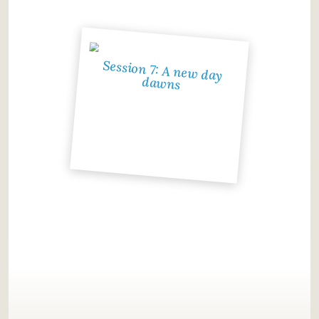
Session 7: A new day
dawns