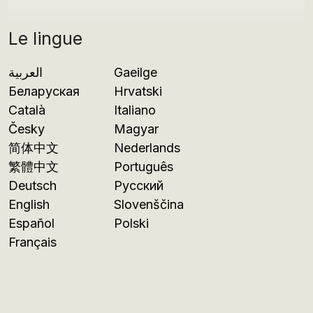
Le lingue
العربية
Gaeilge
Беларуская
Hrvatski
Català
Italiano
Česky
Magyar
简体中文
Nederlands
繁體中文
Português
Deutsch
Русский
English
Slovenščina
Español
Polski
Français