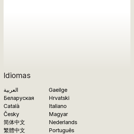
Idiomas
العربية
Gaeilge
Беларуская
Hrvatski
Català
Italiano
Česky
Magyar
简体中文
Nederlands
繁體中文
Português