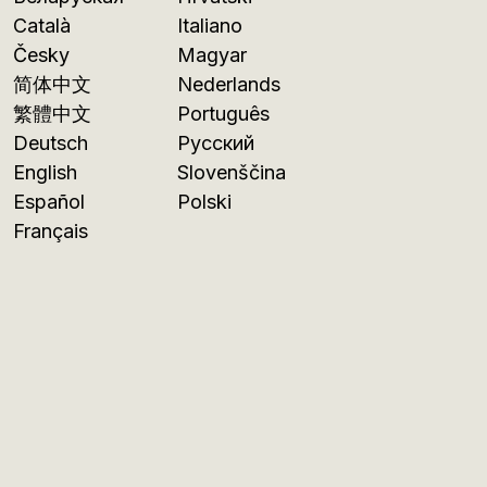
Català
Italiano
Česky
Magyar
简体中文
Nederlands
繁體中文
Português
Deutsch
Русский
English
Slovenščina
Español
Polski
Français