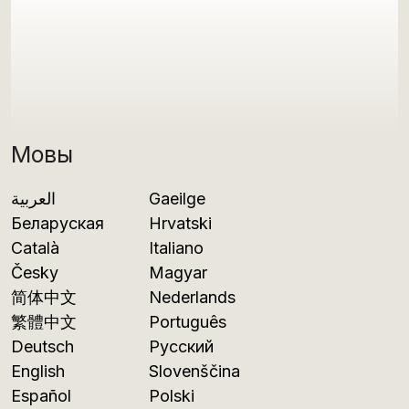
Мовы
العربية
Gaeilge
Беларуская
Hrvatski
Català
Italiano
Česky
Magyar
简体中文
Nederlands
繁體中文
Português
Deutsch
Русский
English
Slovenščina
Español
Polski