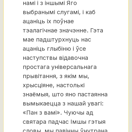
намі і з іншымі Яго
выбранымі слугамі, і каб
ацаніць іх поўнае
тэалагічнае значэнне. Гэта
мае падштурхнуць нас
ацаніць глыбіню і ўсе
наступствы відавочна
простага універсальнага
прывітання, з якім мы,
хрысціяне, настолькі
знаёмыя, што яно пастаянна
вымыкаецца з нашай увагі:
«Пан з вамі». Чуючы ад
святара падчас Імшы гэтыя
словы, мы павінны ўнутрана