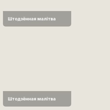
Штодзённая малітва
Штодзённая малітва