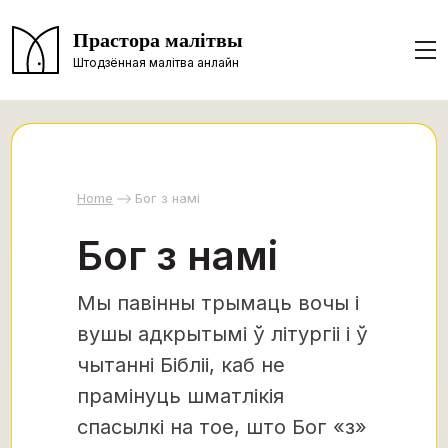
Прастора малітвы
Штодзённая малітва анлайн
Home
Бог з намі
Бог з намі
Мы павінны трымаць вочы і
вушы адкрытымі ў літургіі і ў
чытанні Бібліі, каб не
прамінуць шматлікія
спасылкі на тое, што Бог «з»