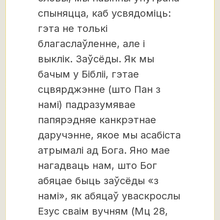
спыняцца, каб усвядоміць:
гэта не толькі
благаслаўленне, але і
выклік. Заўсёды. Як мы
бачым у Бібліі, гэтае
сцвярджэнне (што Пан з
намі) падразумявае
папярэдняе канкрэтнае
даручэнне, якое мы асабіста
атрымалі ад Бога. Яно мае
нагадваць нам, што Бог
абяцае быць заўсёды «з
намі», як абяцаў уваскрослы
Езус сваім вучням (Мц 28,