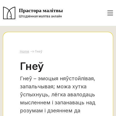
Прастора малітвы
Штодзённая малітва анлайн
Home
Гнеў
Гнеў
Гнеў – эмоцыя няўстойлівая,
запальчывая; можа хутка
ўспыхнуць, лёгка авалодаць
мысленнем і запанаваць над
розумам і дзеяннем да