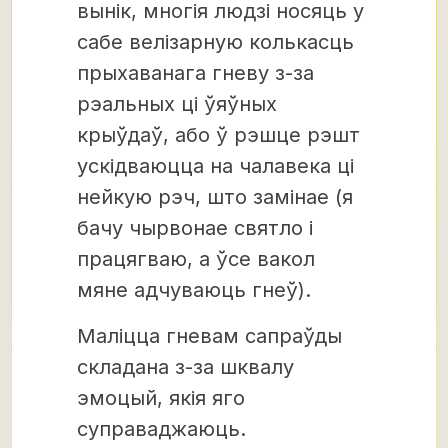
вынік, многія людзі носяць у
сабе велізарную колькасць
прыхаванага гневу з-за
рэальных ці ўяўных
крыўдаў, або ў рэшце рэшт
ускідваюцца на чалавека ці
нейкую рэч, што замінае (я
бачу чырвонае святло і
працягваю, а ўсе вакол
мяне адчуваюць гнеў).
Маліцца гневам сапраўды
складана з-за шквалу
эмоцый, якія яго
суправаджаюць.