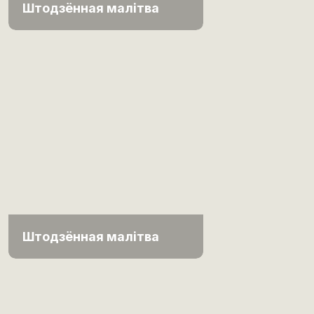
Штодзённая малітва
Штодзённая малітва