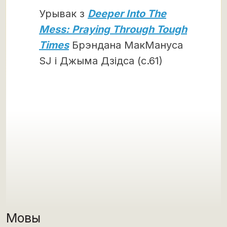
Урывак з
Deeper Into The
Mess: Praying Through Tough
Times
Брэндана МакМануса
SJ і Джыма Дзідса (с.61)
Мовы