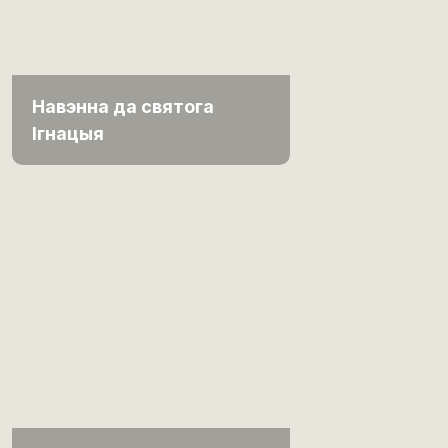
Навэнна да святога
Ігнацыя