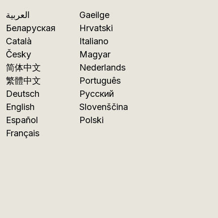
العربية
Gaeilge
Беларуская
Hrvatski
Català
Italiano
Česky
Magyar
简体中文
Nederlands
繁體中文
Português
Deutsch
Русский
English
Slovenščina
Español
Polski
Français