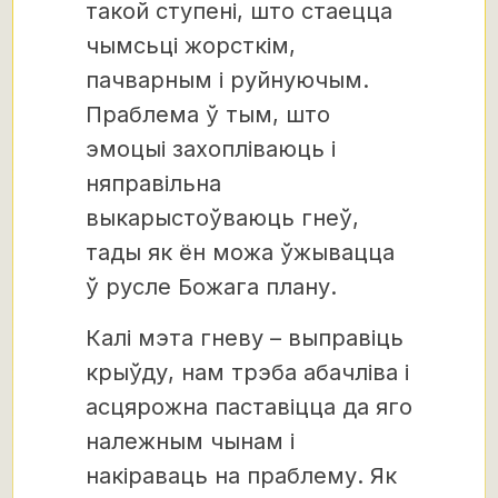
такой ступені, што стаецца
чымсьці жорсткім,
пачварным і руйнуючым.
Праблема ў тым, што
эмоцыі захопліваюць і
няправільна
выкарыстоўваюць гнеў,
тады як ён можа ўжывацца
ў русле Божага плану.
Калі мэта гневу – выправіць
крыўду, нам трэба абачліва і
асцярожна паставіцца да яго
належным чынам і
накіраваць на праблему. Як