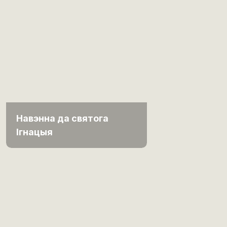
Навэнна да святога
Ігнацыя