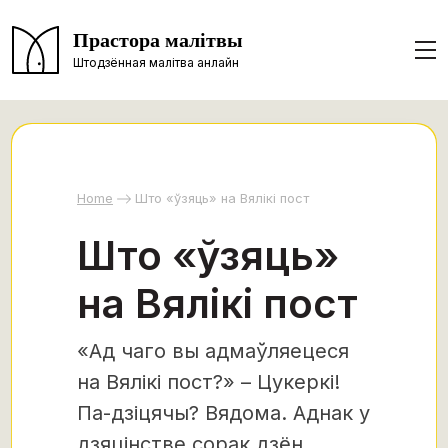
Прастора малітвы
Штодзённая малітва анлайн
Home
Што «ўзяць» на Вялікі пост
Што «ўзяць»
на Вялікі пост
«Ад чаго вы адмаўляецеся
на Вялікі пост?» – Цукеркі!
Па-дзіцячы? Вядома. Аднак у
дзяцінстве сорак дзён