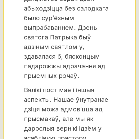
абыходзіцца без салодкага
было сур’ёзным
выпрабаваннем. Дзень
святога Патрыка быў
адзіным святлом у,
здавалася б, бясконцым
падарожжы адрачэння ад
прыемных рэчаў.
Вялікі пост мае і іншыя
аспекты. Нашае ўнутранае
дзіця можа адмовіцца ад
прысмакаў, але мы як
дарослыя вернікі ідзём у
асаблівую прастору