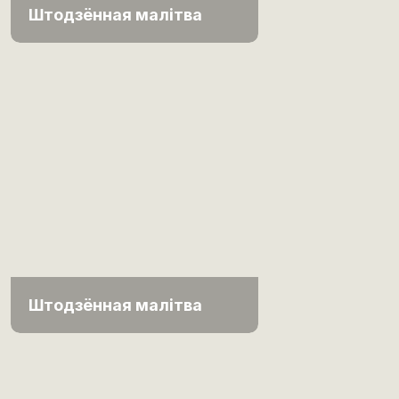
Штодзённая малітва
Штодзённая малітва