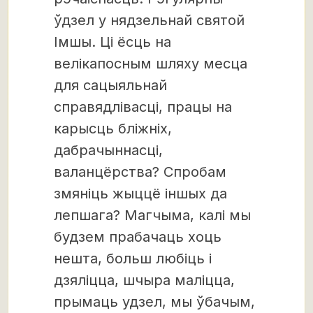
ўдзел у нядзельнай святой
Імшы. Ці ёсць на
велікапосным шляху месца
для сацыяльнай
справядлівасці, працы на
карысць бліжніх,
дабрачыннасці,
валанцёрства? Спробам
змяніць жыццё іншых да
лепшага? Магчыма, калі мы
будзем прабачаць хоць
нешта, больш любіць і
дзяліцца, шчыра маліцца,
прымаць удзел, мы ўбачым,