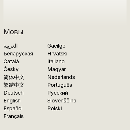
Мовы
العربية
Gaeilge
Беларуская
Hrvatski
Català
Italiano
Česky
Magyar
简体中文
Nederlands
繁體中文
Português
Deutsch
Русский
English
Slovenščina
Español
Polski
Français