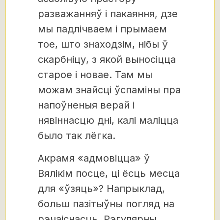
разважанняў і пакаяння, дзе
мы падлічваем і прымаем
тое, што знаходзім, нібы ў
скарбніцу, з якой выносіцца
старое і новае. Там мы
можам знайсці ўспаміны пра
напоўненыя верай і
нявіннасцю дні, калі маліцца
было так лёгка.
Акрамя «адмовіцца» ў
Вялікім посце, ці ёсць месца
для «ўзяць»? Напрыклад,
больш пазітыўны погляд на
рэчаіснасць. Рэгулярны