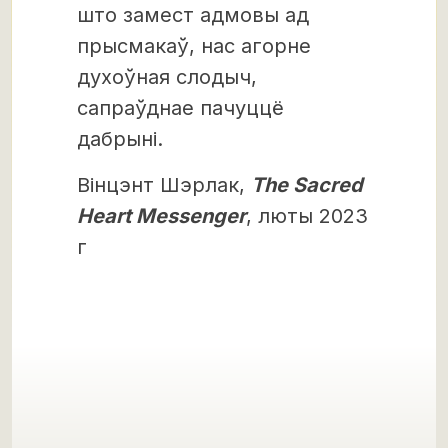
што замест адмовы ад
прысмакаў, нас агорне
духоўная слодыч,
сапраўднае пачуццё
дабрыні.
Вінцэнт Шэрлак,
The Sacred
Heart Messenger
, люты 2023
г