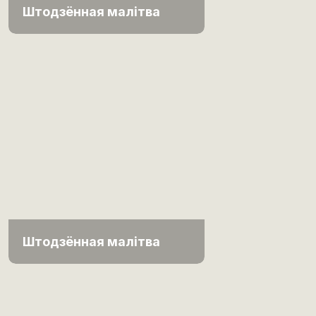
Штодзённая малітва
Штодзённая малітва