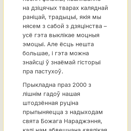
на дзіцячых тварах каляднай
раніцай, традыцыі, якія мы
нясем з сабой з дзяцінства –
усё гэта выклікае моцныя
эмоцыі. Але ёсць нешта
большае, і гэта можна
знайсці ў знаёмай гісторыі
пра пастухоў.
Прыкладна праз 2000 з
лішнім гадоў нашая
штодзённая руціна
прыпыняецца з надыходам
свята Божага Нараджэння,
калі нам абвешчана «вялікая