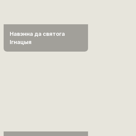
Навэнна да святога
Ігнацыя