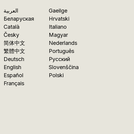
العربية
Gaeilge
Беларуская
Hrvatski
Català
Italiano
Česky
Magyar
简体中文
Nederlands
繁體中文
Português
Deutsch
Русский
English
Slovenščina
Español
Polski
Français