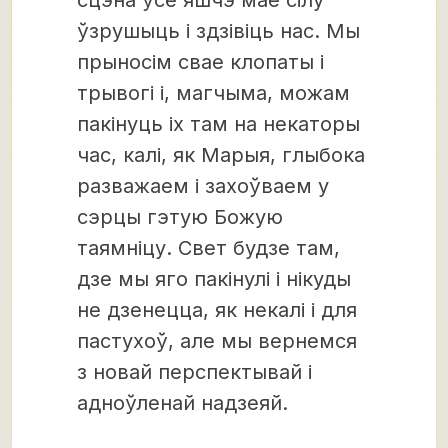
сцэна ўсё яшчэ мае сілу
ўзрушыць і здзівіць нас. Мы
прыносім свае клопаты і
трывогі і, магчыма, можам
пакінуць іх там на некаторы
час, калі, як Марыя, глыбока
разважаем і захоўваем у
сэрцы гэтую Божую
таямніцу. Свет будзе там,
дзе мы яго пакінулі і нікуды
не дзенецца, як некалі і для
пастухоў, але мы вернемся
з новай перспектывай і
адноўленай надзеяй.