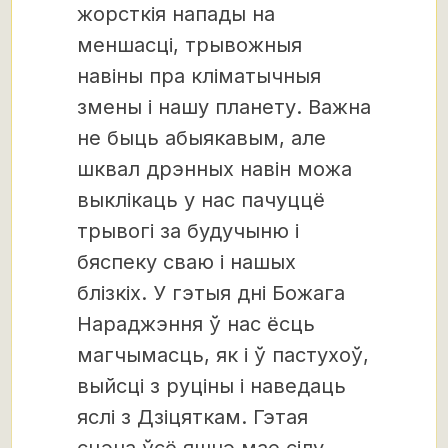
жорсткія напады на
меншасці, трывожныя
навіны пра кліматычныя
змены і нашу планету. Важна
не быць абыякавым, але
шквал дрэнных навін можа
выклікаць у нас пачуццё
трывогі за будучыню і
бяспеку сваю і нашых
блізкіх. У гэтыя дні Божага
Нараджэння ў нас ёсць
магчымасць, як і ў пастухоў,
выйсці з руціны і наведаць
яслі з Дзіцяткам. Гэтая