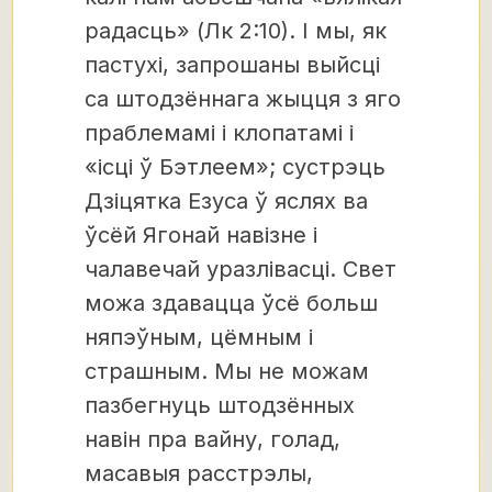
радасць» (Лк 2:10). І мы, як
пастухі, запрошаны выйсці
са штодзённага жыцця з яго
праблемамі і клопатамі і
«ісці ў Бэтлеем»; сустрэць
Дзіцятка Езуса ў яслях ва
ўсёй Ягонай навізне і
чалавечай уразлівасці. Свет
можа здавацца ўсё больш
няпэўным, цёмным і
страшным. Мы не можам
пазбегнуць штодзённых
навін пра вайну, голад,
масавыя расстрэлы,