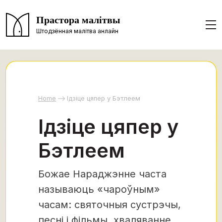
Прастора малітвы
Штодзённая малітва анлайн
Home
Ідзіце цяпер у Бэтлеем
Ідзіце цяпер у
Бэтлеем
Божае Нараджэнне часта
называюць «чароўным»
часам: святочныя сустрэчы,
песні і фільмы, хваляванне