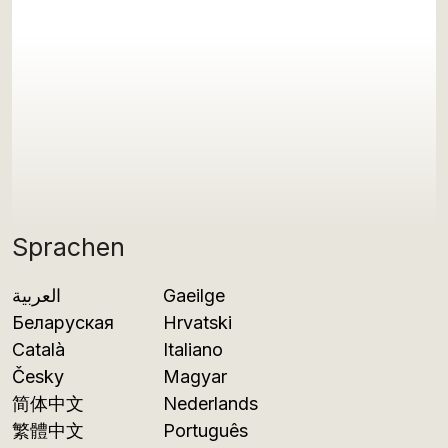
Sprachen
العربية
Gaeilge
Беларуская
Hrvatski
Català
Italiano
Česky
Magyar
简体中文
Nederlands
繁體中文
Português