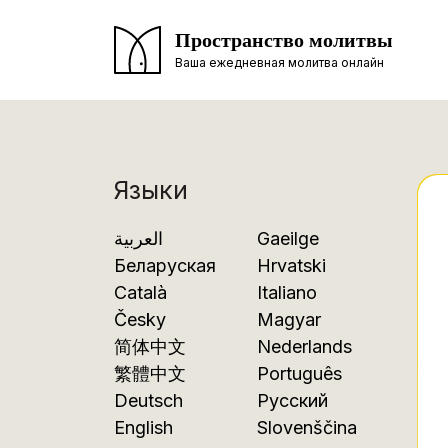
Пространство молитвы
Ваша ежедневная молитва онлайн
Языки
العربية
Gaeilge
Беларуская
Hrvatski
Català
Italiano
Česky
Magyar
简体中文
Nederlands
繁體中文
Português
Deutsch
Русский
English
Slovenščina