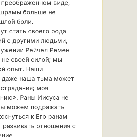
в преображенном виде,
 шрамы больше не
шлой боли.
т стать своего рода
ий с другими людьми,
служении Рейчел Ремен
 не своей силой; мы
ой опыт. Наши
; даже наша тьма может
острадания; моя
нию». Раны Иисуса не
 Мы можем подражать
коснуться к Его ранам
м развивать отношения с
ение.