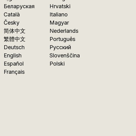
Беларуская
Hrvatski
Català
Italiano
Česky
Magyar
简体中文
Nederlands
繁體中文
Português
Deutsch
Русский
English
Slovenščina
Español
Polski
Français