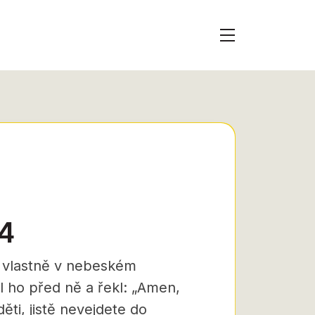
14
je vlastně v nebeském
il ho před ně a řekl: „Amen,
ti, jistě nevejdete do