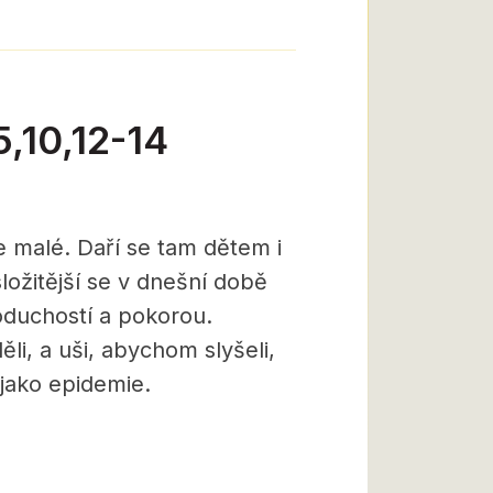
,10,12-14
je malé. Daří se tam dětem i
ložitější se v dnešní době
oduchostí a pokorou.
li, a uši, abychom slyšeli,
 jako epidemie.