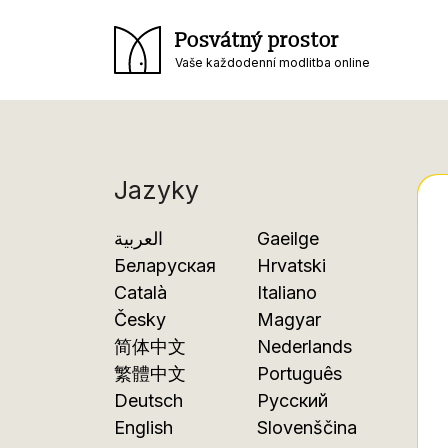
Posvátný prostor
Vaše každodenní modlitba online
Jazyky
العربية
Gaeilge
Беларуская
Hrvatski
Català
Italiano
Česky
Magyar
简体中文
Nederlands
繁體中文
Português
Deutsch
Русский
English
Slovenščina