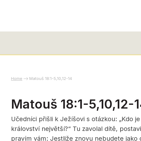
Home
Matouš 18:1-5,10,12-14
Matouš 18:1-5,10,12-
Učedníci přišli k Ježíšovi s otázkou: „Kdo 
království největší?“ Tu zavolal dítě, postav
pravím vám: Jestliže znovu nebudete jako dě