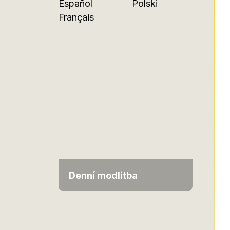
Español
Polski
Français
Denní modlitba