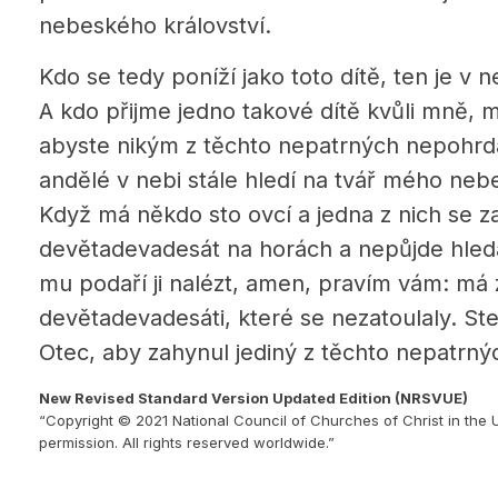
nebeského království.
Kdo se tedy poníží jako toto dítě, ten je v 
A kdo přijme jedno takové dítě kvůli mně, m
abyste nikým z těchto nepatrných nepohrda
andělé v nebi stále hledí na tvář mého neb
Když má někdo sto ovcí a jedna z nich se z
devětadevadesát na horách a nepůjde hleda
mu podaří ji nalézt, amen, pravím vám: má z
devětadevadesáti, které se nezatoulaly. S
Otec, aby zahynul jediný z těchto nepatrný
New Revised Standard Version Updated Edition (NRSVUE)
“Copyright © 2021 National Council of Churches of Christ in the 
permission. All rights reserved worldwide.”