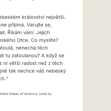
nebeském království největší.
ne přijímá. Varujte se,
li. Říkám vám: Jejich
eského Otce. Co myslíte?
atoulá, nenechá těch
t tu zatoulanou? A když se
 ní větší radost než z těch
tejně tak nechce váš nebeský
ch.“
United States of America. Used by