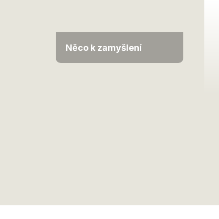
Něco k zamyšlení