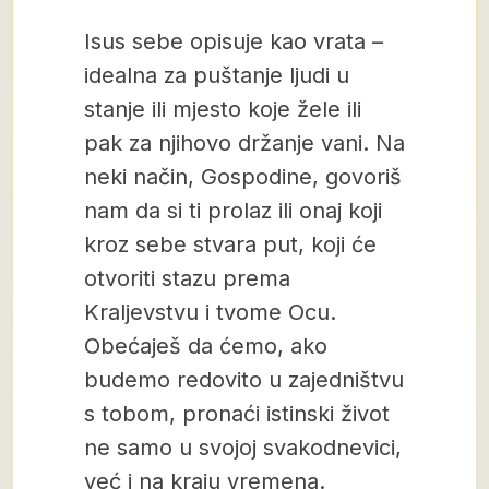
Isus sebe opisuje kao vrata –
idealna za puštanje ljudi u
stanje ili mjesto koje žele ili
pak za njihovo držanje vani. Na
neki način, Gospodine, govoriš
nam da si ti prolaz ili onaj koji
kroz sebe stvara put, koji će
otvoriti stazu prema
Kraljevstvu i tvome Ocu.
Obećaješ da ćemo, ako
budemo redovito u zajedništvu
s tobom, pronaći istinski život
ne samo u svojoj svakodnevici,
već i na kraju vremena.