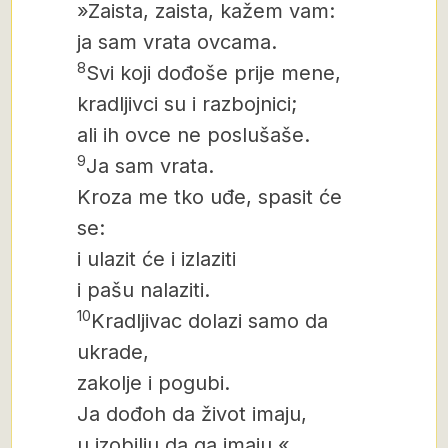
»Zaista, zaista, kažem vam:
ja sam vrata ovcama.
8
Svi koji dođoše prije mene,
kradljivci su i razbojnici;
ali ih ovce ne poslušaše.
9
Ja sam vrata.
Kroza me tko uđe, spasit će
se:
i ulazit će i izlaziti
i pašu nalaziti.
10
Kradljivac dolazi samo da
ukrade,
zakolje i pogubi.
Ja dođoh da život imaju,
u izobilju da ga imaju.«