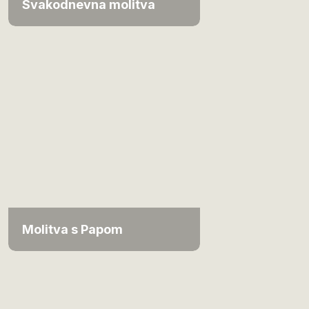
Svakodnevna molitva
Molitva s Papom