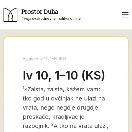
Prostor Duha
Tvoja svakodnevna molitva online
Home
Iv 10, 1–10 (KS)
Iv 10, 1–10 (KS)
1
»Zaista, zaista, kažem vam:
tko god u ovčinjak ne ulazi na
vrata, nego negdje drugdje
preskače, kradljivac je i
2
razbojnik.
A tko na vrata ulazi,