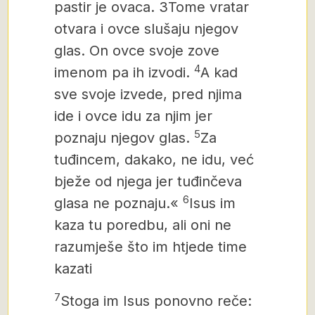
pastir je ovaca.
3Tome vratar
otvara i ovce slušaju njegov
glas. On ovce svoje zove
4
imenom pa ih izvodi.
A kad
sve svoje izvede, pred njima
ide i ovce idu za njim jer
5
poznaju njegov glas.
Za
tuđincem, dakako, ne idu, već
bježe od njega jer tuđinčeva
6
glasa ne poznaju.«
Isus im
kaza tu poredbu, ali oni ne
razumješe što im htjede time
kazati
7
Stoga im Isus ponovno reče: