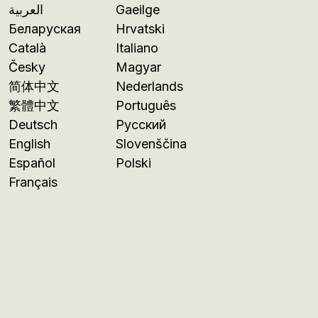
العربية
Gaeilge
Беларуская
Hrvatski
Català
Italiano
Česky
Magyar
简体中文
Nederlands
繁體中文
Português
Deutsch
Русский
English
Slovenščina
Español
Polski
Français