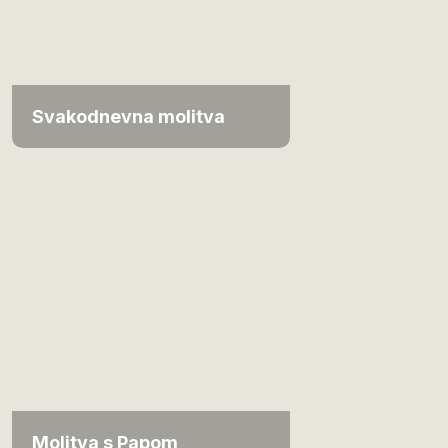
Svakodnevna molitva
Molitva s Papom