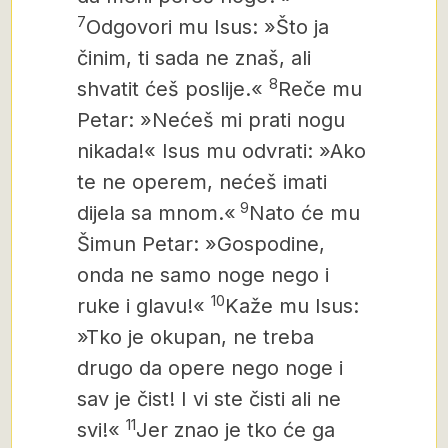
7
Odgovori mu Isus: »Što ja
činim, ti sada ne znaš, ali
8
shvatit ćeš poslije.«
Reče mu
Petar: »Nećeš mi prati nogu
nikada!« Isus mu odvrati: »Ako
te ne operem, nećeš imati
9
dijela sa mnom.«
Nato će mu
Šimun Petar: »Gospodine,
onda ne samo noge nego i
10
ruke i glavu!«
Kaže mu Isus:
»Tko je okupan, ne treba
drugo da opere nego noge
i
sav je čist! I vi ste čisti
ali ne
11
svi!«
Jer znao je tko će ga