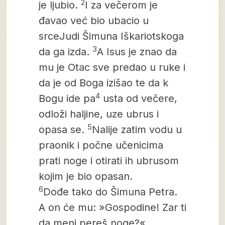
2
je ljubio.
I za večerom je
đavao već bio ubacio u
srce
Judi Šimuna Iškariotskoga
3
da ga izda.
A Isus je znao da
mu je Otac sve predao u ruke i
da je od Boga izišao te da k
4
Bogu ide pa
usta od večere,
odloži haljine, uze ubrus i
5
opasa se.
Nalije zatim vodu u
praonik i počne učenicima
prati noge i otirati ih ubrusom
kojim je bio opasan.
6
Dođe tako do Šimuna Petra.
A on će mu: »Gospodine! Zar ti
da meni pereš noge?«