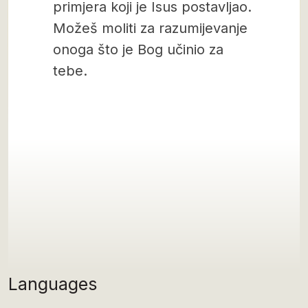
primjera koji je Isus postavljao.
Možeš moliti za razumijevanje
onoga što je Bog učinio za
tebe.
Languages