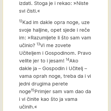
izdati. Stoga je i rekao: »Niste
svi čisti.«
12
Kad im dakle opra noge, uze
svoje haljine, opet sjede i reče
im: »Razumijete li što sam vam
13
učinio?
Vi me zovete
Učiteljem i Gospodinom. Pravo
14
velite jer to i jesam!
Ako
dakle ja – Gospodin i Učitelj –
vama oprah noge, treba da i vi
jedni drugima perete
15
noge
Primjer sam vam dao da
i vi činite kao što ja vama
učinih.«