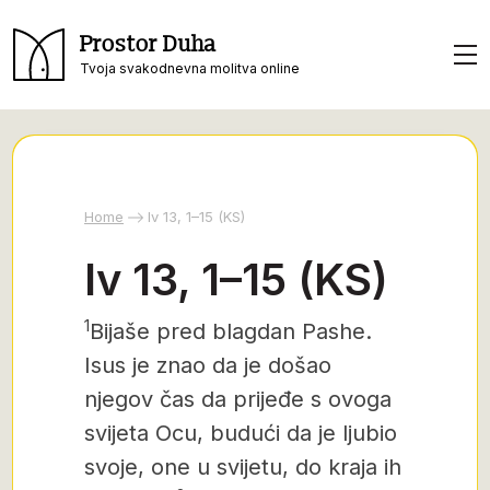
Prostor Duha
Tvoja svakodnevna molitva online
Home
Iv 13, 1–15 (KS)
Iv 13, 1–15 (KS)
1
Bijaše pred blagdan Pashe.
Isus je znao da je došao
njegov čas da prijeđe s ovoga
svijeta Ocu, budući da je ljubio
svoje, one u svijetu, do kraja ih