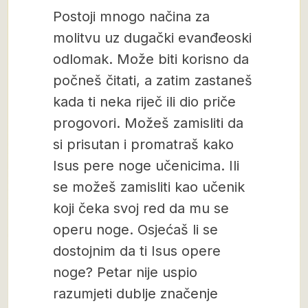
Postoji mnogo načina za
molitvu uz dugački evanđeoski
odlomak. Može biti korisno da
počneš čitati, a zatim zastaneš
kada ti neka riječ ili dio priče
progovori. Možeš zamisliti da
si prisutan i promatraš kako
Isus pere noge učenicima. Ili
se možeš zamisliti kao učenik
koji čeka svoj red da mu se
operu noge. Osjećaš li se
dostojnim da ti Isus opere
noge? Petar nije uspio
razumjeti dublje značenje