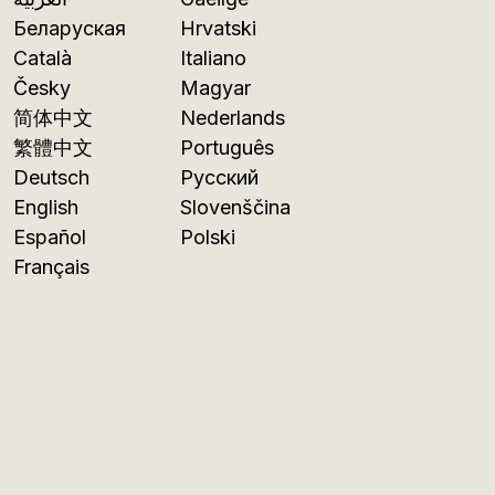
Беларуская
Hrvatski
Català
Italiano
Česky
Magyar
简体中文
Nederlands
繁體中文
Português
Deutsch
Русский
English
Slovenščina
Español
Polski
Français