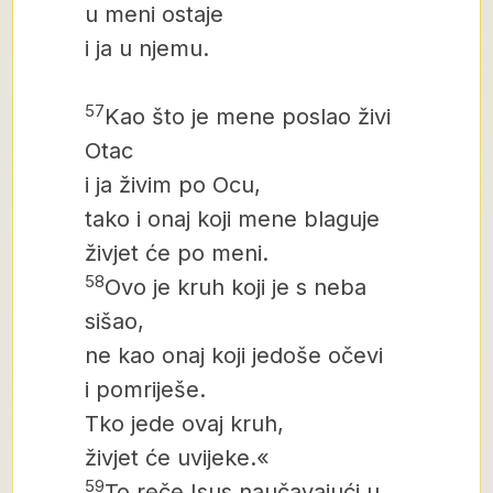
u meni ostaje
i ja u njemu.
57
Kao što je mene poslao živi
Otac
i ja živim po Ocu,
tako i onaj koji mene blaguje
živjet će po meni.
58
Ovo je kruh koji je s neba
sišao,
ne kao onaj koji jedoše očevi
i pomriješe.
Tko jede ovaj kruh,
živjet će uvijeke.«
59
To reče Isus naučavajući u