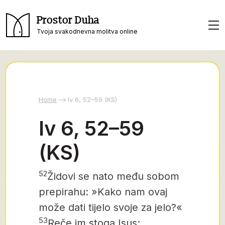
Prostor Duha
Tvoja svakodnevna molitva online
Home
Iv 6, 52–59 (KS)
Iv 6, 52–59
(KS)
52
Židovi se nato među sobom
prepirahu: »Kako nam ovaj
može dati tijelo svoje za jelo?«
53
Reče im stoga Isus: