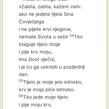
»Zaista, zaista, kažem vam:
ako ne jedete tijela Sina
Čovječjega
i ne pijete krvi njegove,
54
nemate života u sebi!
Tko
blaguje tijelo moje
i pije krv moju,
ima život vječni;
i ja ću ga uskrisiti u posljednji
dan.
55
Tijelo je moje jelo istinsko,
krv je moja piće istinsko.
56
Tko jede moje tijelo
i pije moju krv,