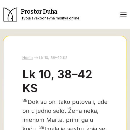
Prostor Duha
Tvoja svakodnevna molitva online
Home
Lk 10, 38–42 KS
Lk 10, 38–42
KS
38
Dok su oni tako putovali, uđe
on u jedno selo. Žena neka,
imenom Marta, primi ga u
39
kuću.
Imala je sestru koja se