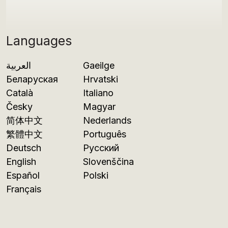
Languages
العربية
Gaeilge
Беларуская
Hrvatski
Català
Italiano
Česky
Magyar
简体中文
Nederlands
繁體中文
Português
Deutsch
Русский
English
Slovenščina
Español
Polski
Français