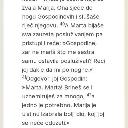
zvala Marija. Ona sjede do
nogu
Gospodinovih i slušaše
40
riječ njegovu.
A Marta bijaše
sva zauzeta posluživanjem pa
pristupi i reče: »Gospodine,
zar ne mariš što me sestra
samu ostavila posluživati? Reci
joj dakle da mi pomogne.«
41
Odgovori joj Gospodin:
»Marta, Marta! Brineš se i
42
uznemiruješ za mnogo,
a
jedno je potrebno.
Marija je
uistinu izabrala bolji dio, koji joj
se neće oduzeti.«