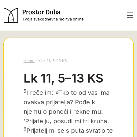
Prostor Duha
Tvoja svakodnevna molitva online
Home
Lk 11, 5–13 KS
Lk 11, 5–13 KS
5
I reče im: »Tko to od vas ima
ovakva prijatelja? Pođe k
njemu o ponoći i rekne mu:
‘Prijatelju, posudi mi tri kruha.
6
Prijatelj mi se s puta svratio te