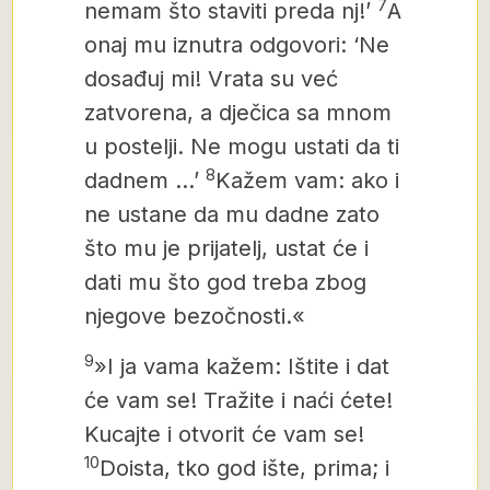
7
nemam što staviti preda nj!’
A
onaj mu iznutra odgovori: ‘Ne
dosađuj mi! Vrata su već
zatvorena, a dječica sa mnom
u postelji. Ne mogu ustati da ti
8
dadnem …’
Kažem vam: ako i
ne ustane da mu dadne zato
što mu je prijatelj, ustat će i
dati mu što god treba zbog
njegove bezočnosti.«
9
»I ja vama kažem: Ištite i dat
će vam se! Tražite i naći ćete!
Kucajte i otvorit će vam se!
10
Doista, tko god ište, prima; i