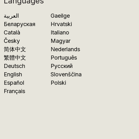
Languages
العربية
Gaeilge
Беларуская
Hrvatski
Català
Italiano
Česky
Magyar
简体中文
Nederlands
繁體中文
Português
Deutsch
Русский
English
Slovenščina
Español
Polski
Français