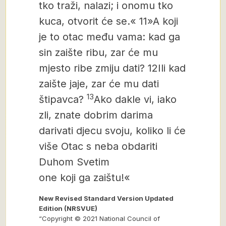
tko traži, nalazi; i onomu tko
kuca, otvorit će se.«
11
»A koji
je to otac među vama: kad ga
sin zaište ribu, zar će mu
mjesto ribe zmiju dati?
12
Ili kad
zaište jaje, zar će mu dati
13
štipavca?
Ako dakle vi, iako
zli, znate dobrim darima
darivati djecu svoju, koliko li će
više Otac s neba obdariti
Duhom Svetim
one koji ga zaištu!«
New Revised Standard Version Updated
Edition (NRSVUE)
“Copyright © 2021 National Council of