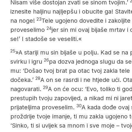
Nisam više dostojan zvati se sinom tvojim.’
iznesite haljinu najljepšu i obucite ga! Stav
23
na noge!
Tele ugojeno dovedite i zakoljit
24
proveselimo
jer sin mi ovaj bijaše mrtav i 
se!’ I stadoše se veseliti.«
25
»A stariji mu sin bijaše u polju. Kad se na 
26
svirku i igru
pa dozva jednoga slugu da se 
mu: ‘Došao tvoj brat pa otac tvoj zakla tele
28
dočeka.’
A on se rasrdi i ne htjede ući. Ot
29
nagovarati.
A on će ocu: ‘Evo, toliko ti go
prestupih tvoju zapovijed, a nikad mi ni jare
30
prijateljima proveselim.
A kada dođe ovaj s
proždrije tvoje imanje, ti mu zakla ugojeno t
‘Sinko, ti si uvijek sa mnom i sve moje – tvoj