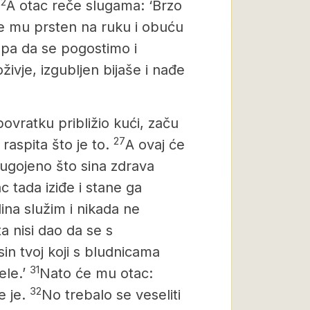
22
A otac reče slugama: ‘Brzo
ite mu prsten na ruku i obuću
e pa da se pogostimo i
oživje, izgubljen bijaše i nađe
povratku približio kući, začu
27
raspita što je to.
A ovaj će
 ugojeno što sina zdrava
ac tada iziđe i stane ga
dina služim i nikada ne
ta nisi dao da se s
in tvoj koji s bludnicama
31
ele.’
Nato će mu otac:
32
e je.
No trebalo se veseliti