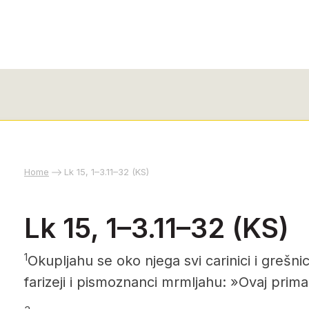
Home
Lk 15, 1–3.11–32 (KS)
Lk 15, 1–3.11–32 (KS)
1
Okupljahu se oko njega svi carinici i grešnic
farizeji i pismoznanci mrmljahu: »Ovaj prima