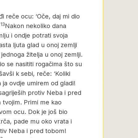
i reče ocu: ‘Oče, daj mi dio
13
Nakon nekoliko dana
ju i ondje potrati svoja
sta ljuta glad u onoj zemlji
 jednoga žitelja u onoj zemlji.
io se nasititi rogačima što su
avši k sebi, reče: ‘Koliki
 ja ovdje umirem od gladi!
sagriješih protiv Neba i pred
 tvojim. Primi me kao
vom ocu. Dok je još bio
trča, pade mu oko vrata i
otiv Neba i pred tobom!