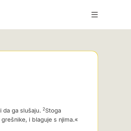
2
i da ga slušaju.
Stoga
 grešnike, i blaguje s njima.«