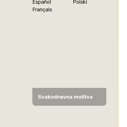
Español
Polski
Français
Svakodnevna molitva