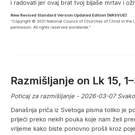
i radovati jer ovaj brat tvoj bijaše mrtav i oži
New Revised Standard Version Updated Edition (NRSVUE)
“Copyright © 2021 National Council of Churches of Christ in the 
permission. All rights reserved worldwide.”
Razmišljanje on Lk 15, 1
Poticaj za razmišljanje - 2026-03-07 Svak
Današnja priča iz Svetoga pisma toliko je
prijeći preko nekih pouka koje nam želi preni
vrijeme kako biste ponovno prošli kroz pojed