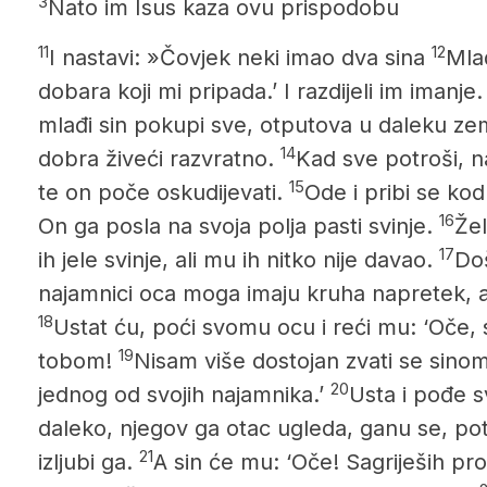
3
Nato im Isus kaza ovu prispodobu
11
12
I nastavi: »Čovjek neki imao dva sina
Mlađ
dobara koji mi pripada.’ I razdijeli im imanje.
mlađi sin pokupi sve, otputova u daleku zeml
14
dobra živeći razvratno.
Kad sve potroši, na
15
te on poče oskudijevati.
Ode i pribi se kod
16
On ga posla na svoja polja pasti svinje.
Žel
17
ih jele svinje, ali mu ih nitko nije davao.
Doš
najamnici oca moga imaju kruha napretek, a
18
Ustat ću, poći svomu ocu i reći mu: ‘Oče, 
19
tobom!
Nisam više dostojan zvati se sinom
20
jednog od svojih najamnika.’
Usta i pođe s
daleko, njegov ga otac ugleda, ganu se, po
21
izljubi ga.
A sin će mu: ‘Oče! Sagriješih pr