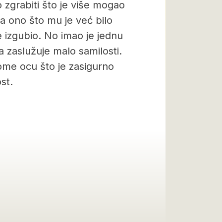
o zgrabiti što je više mogao
 za ono što mu je već bilo
 izgubio. No imao je jednu
da zaslužuje malo samilosti.
ome ocu što je zasigurno
st.