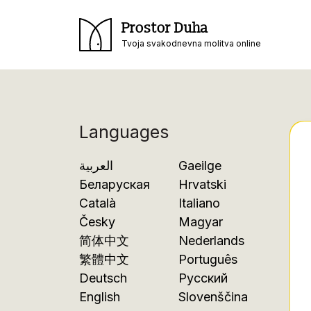
Prostor Duha
Tvoja svakodnevna molitva online
Languages
العربية
Gaeilge
Беларуская
Hrvatski
Català
Italiano
Česky
Magyar
简体中文
Nederlands
繁體中文
Português
Deutsch
Русский
English
Slovenščina