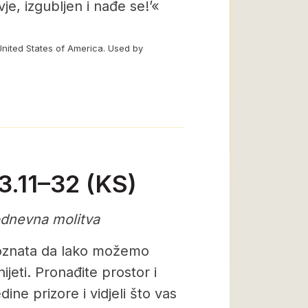
vje, izgubljen i nađe se!’«
United States of America. Used by
–3.11–32 (KS)
odnevna molitva
 poznata da lako možemo
jeti. Pronađite prostor i
ine prizore i vidjeli što vas