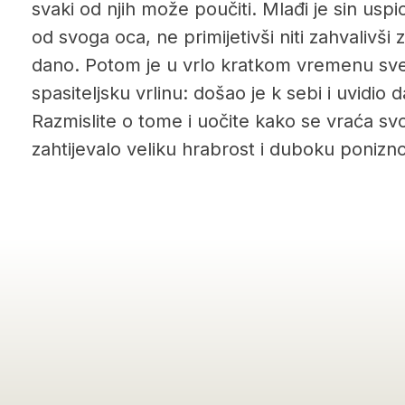
svaki od njih može poučiti. Mlađi je sin uspi
od svoga oca, ne primijetivši niti zahvalivši
dano. Potom je u vrlo kratkom vremenu sve
spasiteljsku vrlinu: došao je k sebi i uvidio 
Razmislite o tome i uočite kako se vraća sv
zahtijevalo veliku hrabrost i duboku ponizno