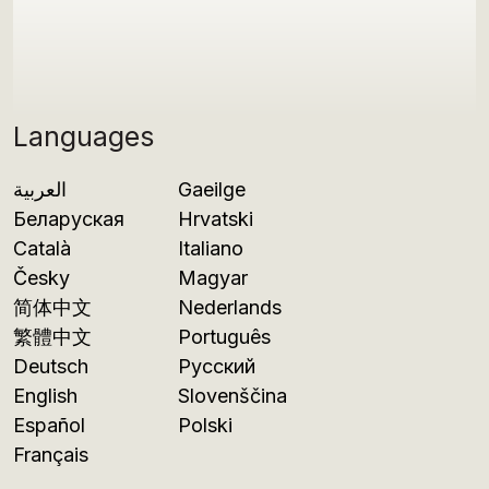
Languages
العربية
Gaeilge
Беларуская
Hrvatski
Català
Italiano
Česky
Magyar
简体中文
Nederlands
繁體中文
Português
Deutsch
Русский
English
Slovenščina
Español
Polski
Français