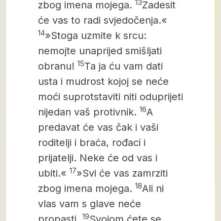
13
zbog imena mojega.
Zadesit
će vas to radi svjedočenja.«
14
»Stoga uzmite k srcu:
nemojte unaprijed smišljati
15
obranu!
Ta ja ću vam dati
usta
i mudrost kojoj se neće
moći suprotstaviti niti oduprijeti
16
nijedan vaš protivnik.
A
predavat će vas čak i vaši
roditelji i braća, rođaci i
prijatelji. Neke će od vas i
17
ubiti.«
»Svi će vas zamrziti
18
zbog imena mojega.
Ali ni
vlas vam s glave neće
19
propasti.
Svojom ćete se