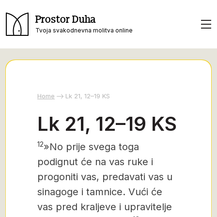
Prostor Duha
Tvoja svakodnevna molitva online
Home
Lk 21, 12–19 KS
Lk 21, 12–19 KS
12
»No prije svega toga
podignut će na vas ruke i
progoniti vas, predavati vas u
sinagoge i tamnice. Vući će
vas pred kraljeve i upravitelje