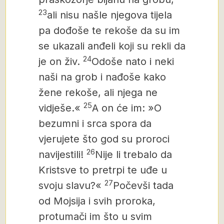
23
ali nisu našle njegova tijela
pa dođoše te rekoše da su im
se ukazali anđeli koji su rekli da
24
je on živ.
Odoše nato i neki
naši na grob i nađoše kako
žene rekoše, ali njega ne
25
vidješe.«
A on će im: »O
bezumni i srca spora da
vjerujete što god su proroci
26
navijestili!
Nije li trebalo da
Krist
sve to pretrpi te uđe u
27
svoju slavu?«
Počevši tada
od Mojsija i svih proroka,
protumači im što u svim