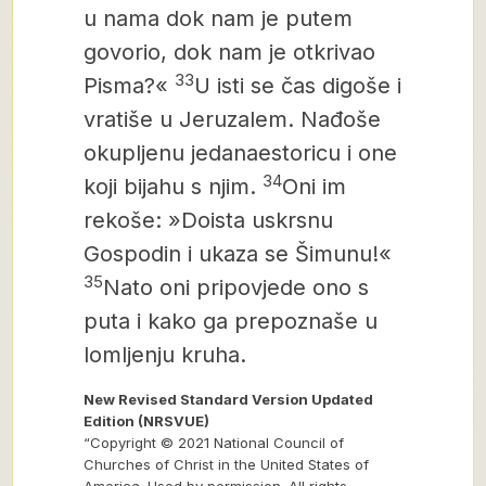
u nama
dok nam je putem
govorio, dok nam je otkrivao
33
Pisma?«
U isti se čas digoše i
vratiše u Jeruzalem. Nađoše
okupljenu jedanaestoricu i one
34
koji bijahu s njim.
Oni im
rekoše: »Doista uskrsnu
Gospodin i ukaza se Šimunu!«
35
Nato oni pripovjede ono s
puta i kako ga prepoznaše u
lomljenju kruha.
New Revised Standard Version Updated
Edition (NRSVUE)
“Copyright © 2021 National Council of
Churches of Christ in the United States of