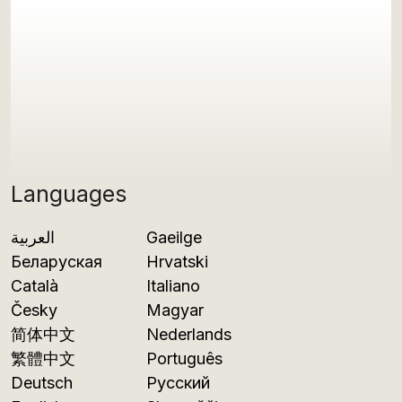
Languages
العربية
Gaeilge
Беларуская
Hrvatski
Català
Italiano
Česky
Magyar
简体中文
Nederlands
繁體中文
Português
Deutsch
Русский