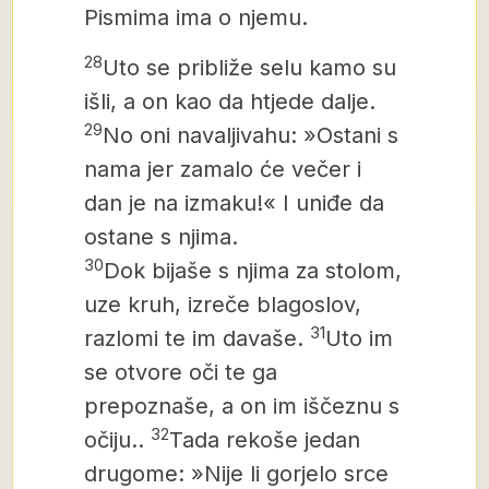
Pismima ima o njemu.
28
Uto se približe selu kamo su
išli, a on kao da htjede dalje.
29
No oni navaljivahu: »Ostani s
nama jer zamalo će večer i
dan je na izmaku!« I uniđe da
ostane s njima.
30
Dok bijaše s njima za stolom,
uze kruh, izreče blagoslov,
31
razlomi te im davaše.
Uto im
se otvore oči te ga
prepoznaše, a on im iščeznu s
32
očiju..
Tada rekoše jedan
drugome: »Nije li gorjelo srce