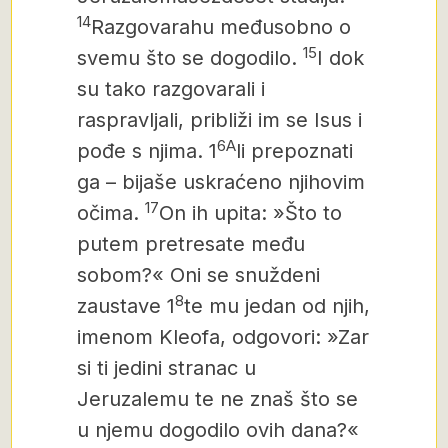
14
Razgovarahu međusobno o
15
svemu što se dogodilo.
I dok
su tako razgovarali i
raspravljali, približi im se Isus i
6A
pođe s njima.
1
li prepoznati
ga – bijaše uskraćeno njihovim
17
očima.
On ih upita: »Što to
putem pretresate među
sobom?« Oni se snuždeni
8
zaustave
1
te mu jedan od njih,
imenom Kleofa, odgovori: »Zar
si ti jedini stranac u
Jeruzalemu te ne znaš što se
u njemu dogodilo ovih dana?«