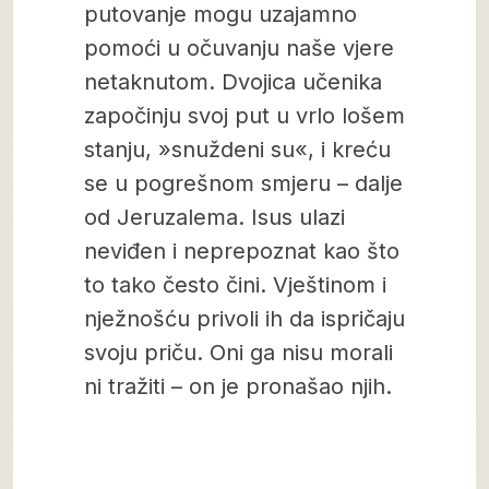
putovanje mogu uzajamno
pomoći u očuvanju naše vjere
netaknutom. Dvojica učenika
započinju svoj put u vrlo lošem
stanju, »snuždeni su«, i kreću
se u pogrešnom smjeru – dalje
od Jeruzalema. Isus ulazi
neviđen i neprepoznat kao što
to tako često čini. Vještinom i
nježnošću privoli ih da ispričaju
svoju priču. Oni ga nisu morali
ni tražiti – on je pronašao njih.