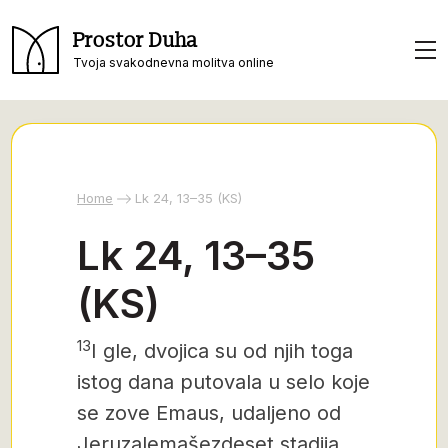
Prostor Duha
Tvoja svakodnevna molitva online
Home
Lk 24, 13–35 (KS)
Lk 24, 13–35
(KS)
13
I gle, dvojica su od njih toga
istog dana putovala u selo koje
se zove Emaus, udaljeno od
Jeruzalema
šezdeset stadija.