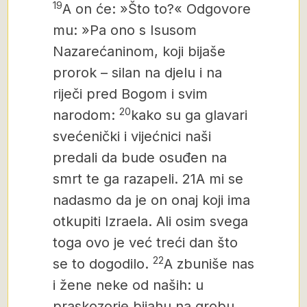
19
A on će: »Što to?« Odgovore
mu: »Pa ono s Isusom
Nazarećaninom,
koji bijaše
prorok – silan na djelu i na
riječi pred Bogom i svim
20
narodom:
kako su ga glavari
svećenički i vijećnici naši
predali da bude osuđen na
smrt te ga razapeli. 21A mi se
nadasmo da je on onaj koji ima
otkupiti Izraela.
Ali osim svega
toga ovo je već treći dan što
22
se to dogodilo.
A zbuniše nas
i žene neke od naših: u
praskozorje bijahu na grobu,