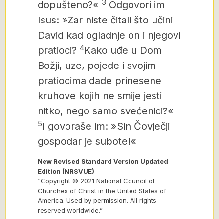
3
dopušteno?«
Odgovori im
Isus: »Zar niste čitali što učini
David kad ogladnje on i njegovi
4
pratioci?
Kako uđe u Dom
Božji, uze, pojede i svojim
pratiocima dade prinesene
kruhove kojih ne smije jesti
nitko, nego samo svećenici?«
5
I govoraše im: »Sin Čovječji
gospodar je subote!«
New Revised Standard Version Updated
Edition (NRSVUE)
“Copyright © 2021 National Council of
Churches of Christ in the United States of
America. Used by permission. All rights
reserved worldwide.”