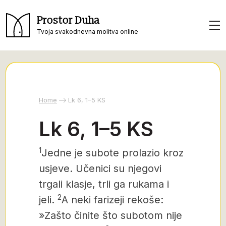
Prostor Duha
Tvoja svakodnevna molitva online
Home
Lk 6, 1–5 KS
Lk 6, 1–5 KS
1
Jedne je
subote
prolazio kroz
usjeve. Učenici su njegovi
trgali klasje, trli ga rukama i
2
jeli.
A neki farizeji rekoše:
»Zašto činite što subotom nije