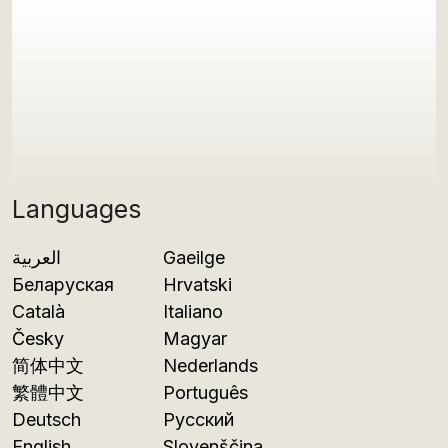
Languages
العربية
Gaeilge
Беларуская
Hrvatski
Català
Italiano
Česky
Magyar
简体中文
Nederlands
繁體中文
Português
Deutsch
Русский
English
Slovenščina