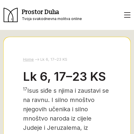
Prostor Duha
Tvoja svakodnevna molitva online
Home
Lk 6, 17–23 KS
Lk 6, 17–23 KS
17
Isus siđe s njima i zaustavi se
na ravnu. I silno mnoštvo
njegovih učenika i silno
mnoštvo naroda iz cijele
Judeje i Jeruzalema, iz