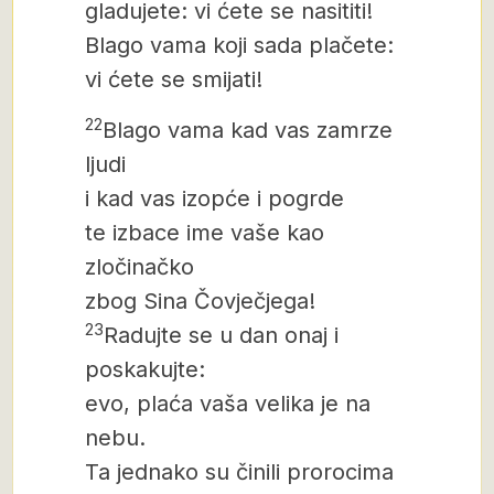
gladujete: vi ćete se nasititi!
Blago vama koji sada plačete:
vi ćete se smijati!
22
Blago vama kad vas zamrze
ljudi
i kad vas izopće i pogrde
te izbace ime vaše kao
zločinačko
zbog Sina Čovječjega!
23
Radujte se u dan onaj i
poskakujte:
evo, plaća vaša velika je na
nebu.
Ta jednako su činili prorocima