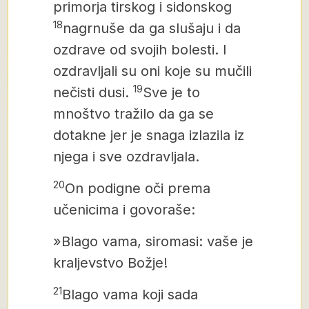
primorja tirskog i sidonskog
18
nagrnuše da ga slušaju i da
ozdrave od svojih bolesti. I
ozdravljali su oni koje su mučili
19
nečisti dusi.
Sve je to
mnoštvo tražilo da ga se
dotakne jer je snaga izlazila iz
njega i sve ozdravljala.
20
On podigne oči prema
učenicima i govoraše:
»Blago vama, siromasi: vaše je
kraljevstvo Božje!
21
Blago vama koji sada