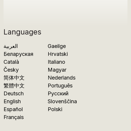
Languages
العربية
Gaeilge
Беларуская
Hrvatski
Català
Italiano
Česky
Magyar
简体中文
Nederlands
繁體中文
Português
Deutsch
Русский
English
Slovenščina
Español
Polski
Français