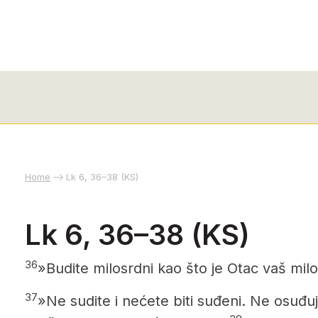
Home
Lk 6, 36–38 (KS)
Lk 6, 36–38 (KS)
36
»Budite milosrdni kao što je Otac vaš mil
37
»Ne sudite i nećete biti suđeni. Ne osuđuj