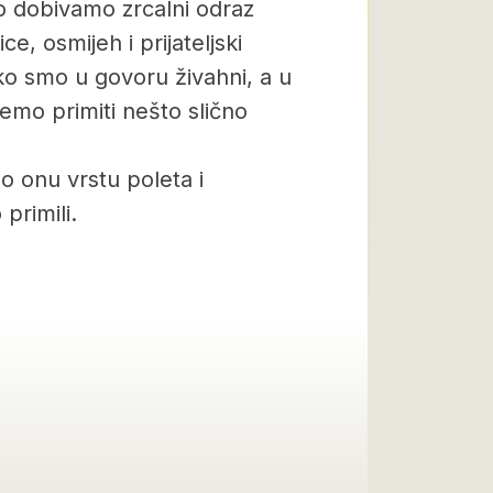
no dobivamo zrcalni odraz
, osmijeh i prijateljski
Ako smo u govoru živahni, a u
mo primiti nešto slično
 onu vrstu poleta i
primili.