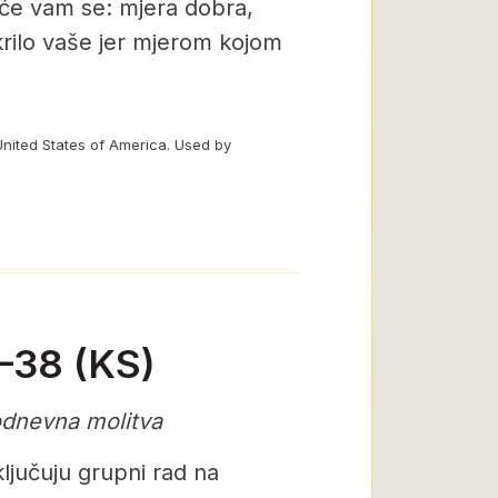
t će vam se: mjera dobra,
krilo vaše jer mjerom kojom
United States of America. Used by
6–38 (KS)
odnevna molitva
ljučuju grupni rad na