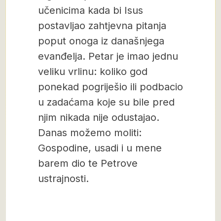
učenicima kada bi Isus
postavljao zahtjevna pitanja
poput onoga iz današnjega
evanđelja. Petar je imao jednu
veliku vrlinu: koliko god
ponekad pogriješio ili podbacio
u zadaćama koje su bile pred
njim nikada nije odustajao.
Danas možemo moliti:
Gospodine, usadi i u mene
barem dio te Petrove
ustrajnosti.