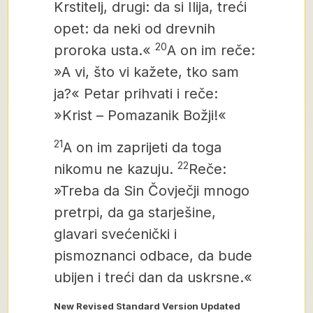
Krstitelj, drugi: da si Ilija, treći
opet: da neki od drevnih
20
proroka usta.«
A on im reče:
»A vi, što vi kažete, tko sam
ja?« Petar prihvati i reče:
»Krist
– Pomazanik Božji!«
21
A on im zaprijeti da toga
22
nikomu ne kazuju.
Reče:
»Treba da Sin Čovječji mnogo
pretrpi, da ga starješine,
glavari svećenički i
pismoznanci odbace, da bude
ubijen i treći dan da uskrsne.«
New Revised Standard Version Updated