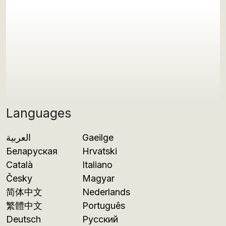
Languages
العربية
Gaeilge
Беларуская
Hrvatski
Català
Italiano
Česky
Magyar
简体中文
Nederlands
繁體中文
Português
Deutsch
Русский