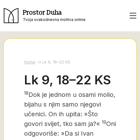
Prostor Duha
Tvoja svakodnevna molitva online
Home
Lk 9, 18–22 KS
Lk 9, 18–22 KS
18
Dok je jednom
u osami molio,
bijahu s njim samo njegovi
učenici. On ih upita: »Što
19
govori svijet, tko sam ja?«
Oni
odgovoriše: »Da si Ivan