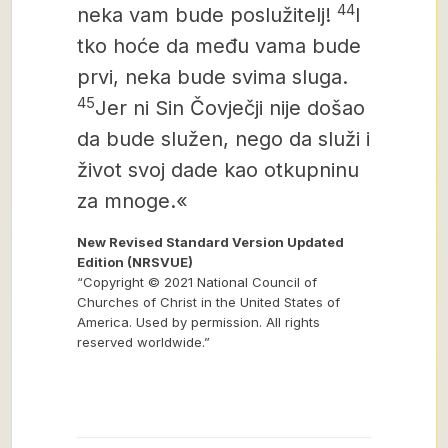
44
neka vam bude poslužitelj!
I
tko hoće da među vama bude
prvi, neka bude svima sluga.
45
Jer ni Sin Čovječji nije došao
da bude služen, nego da služi i
život svoj dade kao otkupninu
za mnoge.«
New Revised Standard Version Updated
Edition (NRSVUE)
“Copyright © 2021 National Council of
Churches of Christ in the United States of
America. Used by permission. All rights
reserved worldwide.”