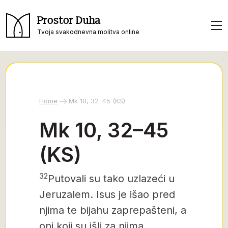
Prostor Duha
Tvoja svakodnevna molitva online
Home
Mk 10, 32–45 (KS)
Mk 10, 32–45
(KS)
32
Putovali su tako uzlazeći u
Jeruzalem. Isus je išao pred
njima te bijahu zaprepašteni, a
oni koji su išli za njima,