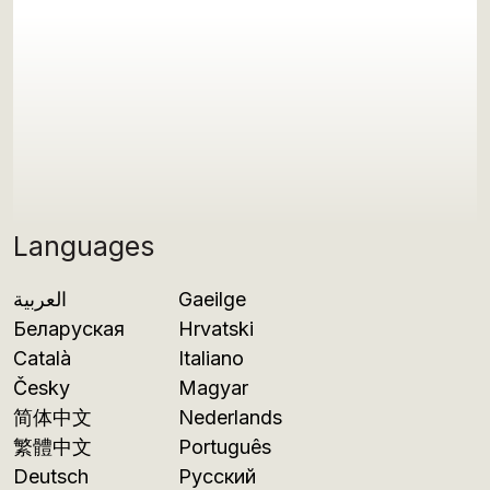
Languages
العربية
Gaeilge
Беларуская
Hrvatski
Català
Italiano
Česky
Magyar
简体中文
Nederlands
繁體中文
Português
Deutsch
Русский