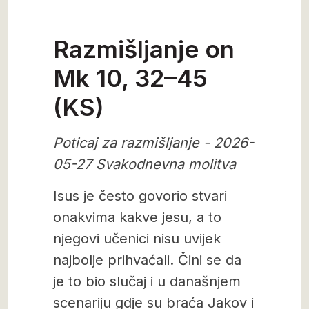
Razmišljanje on
Mk 10, 32–45
(KS)
Poticaj za razmišljanje - 2026-
05-27 Svakodnevna molitva
Isus je često govorio stvari
onakvima kakve jesu, a to
njegovi učenici nisu uvijek
najbolje prihvaćali. Čini se da
je to bio slučaj i u današnjem
scenariju gdje su braća Jakov i