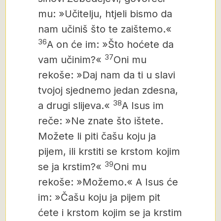
mu: »Učitelju, htjeli bismo da
nam učiniš što te zaištemo.«
36
A on će im: »Što hoćete da
37
vam učinim?«
Oni mu
rekoše: »Daj nam da ti u slavi
tvojoj sjednemo jedan zdesna,
38
a drugi slijeva.«
A Isus im
reče: »Ne znate što ištete.
Možete li piti čašu koju ja
pijem, ili krstiti se krstom kojim
39
se ja krstim?«
Oni mu
rekoše: »Možemo.« A Isus će
im: »Čašu koju ja pijem pit
ćete i krstom kojim se ja krstim