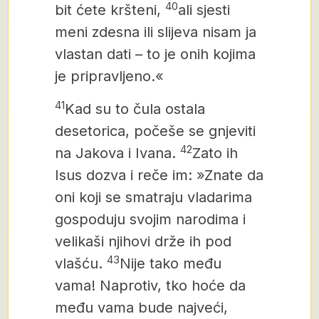
40
bit ćete kršteni,
ali sjesti
meni zdesna ili slijeva nisam ja
vlastan dati – to je onih kojima
je pripravljeno.«
41
Kad su to čula ostala
desetorica, počeše se gnjeviti
42
na Jakova i Ivana.
Zato ih
Isus dozva i reče im: »Znate da
oni koji se smatraju vladarima
gospoduju svojim narodima i
velikaši njihovi drže ih pod
43
vlašću.
Nije tako među
vama! Naprotiv, tko hoće da
među vama bude najveći,