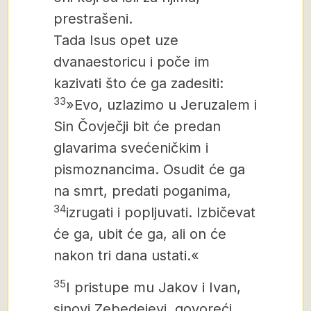
prestrašeni.
Tada Isus opet uze
dvanaestoricu i poče im
kazivati što će ga zadesiti:
33
»Evo, uzlazimo u Jeruzalem i
Sin Čovječji bit će predan
glavarima svećeničkim i
pismoznancima. Osudit će ga
na smrt, predati poganima,
34
izrugati i popljuvati. Izbičevat
će ga, ubit će ga, ali on će
nakon tri dana ustati.«
35
I pristupe mu Jakov i Ivan,
sinovi Zebedejevi, govoreći