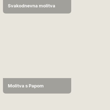
Svakodnevna molitva
Molitva s Papom