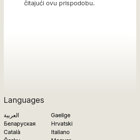
čitajući ovu prispodobu.
Languages
العربية
Gaeilge
Беларуская
Hrvatski
Català
Italiano