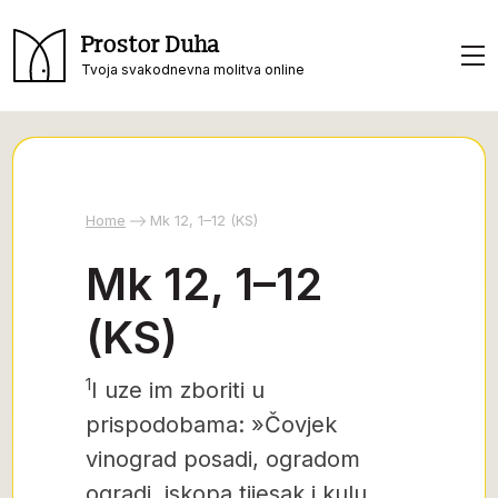
Prostor Duha
Tvoja svakodnevna molitva online
Home
Mk 12, 1–12 (KS)
Mk 12, 1–12
(KS)
1
I uze im zboriti u
prispodobama: »Čovjek
vinograd posadi, ogradom
ogradi, iskopa tijesak i kulu