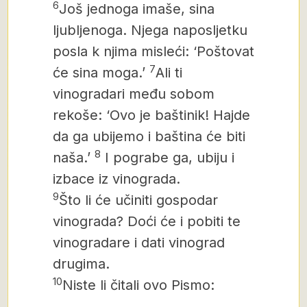
6
Još jednoga imaše, sina
ljubljenoga. Njega naposljetku
posla k njima misleći: ‘Poštovat
7
će sina moga.’
Ali ti
vinogradari među sobom
rekoše: ‘Ovo je baštinik! Hajde
da ga ubijemo i baština će biti
8
naša.’
I pograbe ga, ubiju i
izbace iz vinograda.
9
Što li će učiniti gospodar
vinograda? Doći će i pobiti te
vinogradare i dati vinograd
drugima.
10
Niste li čitali ovo Pismo: