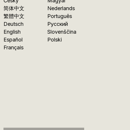
Česky
Magyar
简体中文
Nederlands
繁體中文
Português
Deutsch
Русский
English
Slovenščina
Español
Polski
Français