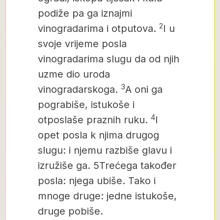
podiže pa ga iznajmi
2
vinogradarima i otputova.
I u
svoje vrijeme posla
vinogradarima slugu da od njih
uzme dio uroda
3
vinogradarskoga.
A oni ga
pograbiše, istukoše i
4
otposlaše praznih ruku.
I
opet posla k njima drugog
slugu: i njemu razbiše glavu i
izružiše ga. 5Trećega također
posla: njega ubiše. Tako i
mnoge druge: jedne istukoše,
druge pobiše.