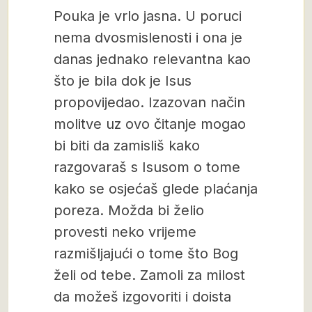
Pouka je vrlo jasna. U poruci
nema dvosmislenosti i ona je
danas jednako relevantna kao
što je bila dok je Isus
propovijedao. Izazovan način
molitve uz ovo čitanje mogao
bi biti da zamisliš kako
razgovaraš s Isusom o tome
kako se osjećaš glede plaćanja
poreza. Možda bi želio
provesti neko vrijeme
razmišljajući o tome što Bog
želi od tebe. Zamoli za milost
da možeš izgovoriti i doista