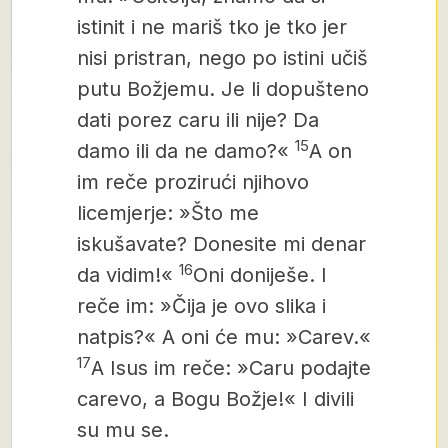
istinit i ne mariš tko je tko jer
nisi pristran, nego po istini učiš
putu Božjemu. Je li dopušteno
dati porez caru ili nije? Da
15
damo ili da ne damo?«
A on
im reče prozirući njihovo
licemjerje: »Što me
iskušavate? Donesite mi denar
16
da vidim!«
Oni doniješe. I
reče im: »Čija je ovo slika i
natpis?« A oni će mu: »Carev.«
17
A Isus im reče: »Caru podajte
carevo, a Bogu Božje!« I divili
su mu se.