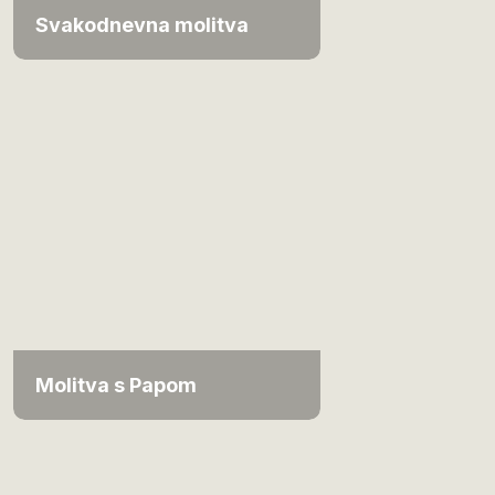
Svakodnevna molitva
Molitva s Papom