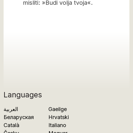
misliti: »Budi volja tvoja«.
Languages
العربية
Gaeilge
Беларуская
Hrvatski
Català
Italiano