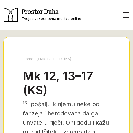
Prostor Duha
Tvoja svakodnevna molitva online
Home
Mk 12, 13–17 (KS)
Mk 12, 13–17
(KS)
13
I pošalju k njemu neke od
farizeja i herodovaca da ga
uhvate u riječi.
Oni dođu i kažu
mu: »Učitelju, znamo da si