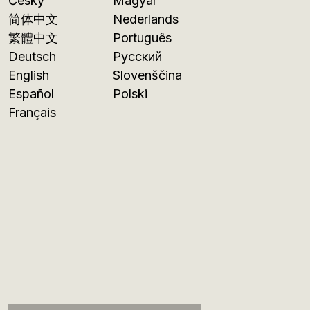
Česky
Magyar
简体中文
Nederlands
繁體中文
Português
Deutsch
Русский
English
Slovenščina
Español
Polski
Français