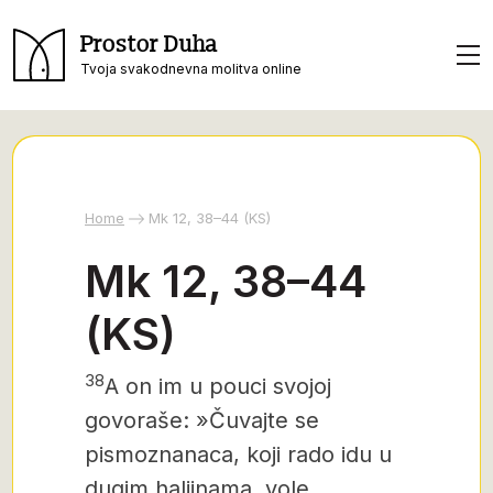
Prostor Duha
Tvoja svakodnevna molitva online
Home
Mk 12, 38–44 (KS)
Mk 12, 38–44
(KS)
38
A on im u pouci svojoj
govoraše: »Čuvajte se
pismoznanaca, koji rado idu u
dugim haljinama, vole