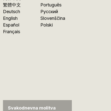
繁體中文
Português
Deutsch
Русский
English
Slovenščina
Español
Polski
Français
Svakodnevna molitva