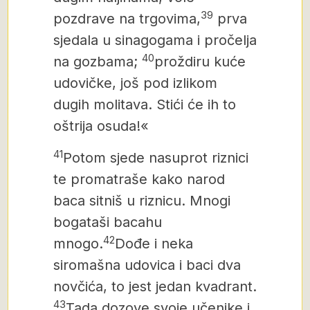
39
pozdrave na trgovima,
prva
sjedala u sinagogama i pročelja
40
na gozbama;
proždiru kuće
udovičke, još pod izlikom
dugih molitava. Stići će ih to
oštrija osuda!«
41
Potom sjede nasuprot riznici
te promatraše kako narod
baca sitniš u riznicu. Mnogi
bogataši bacahu
42
mnogo.
Dođe i neka
siromašna udovica i baci dva
novčića, to jest jedan kvadrant.
43
Tada dozove svoje učenike i