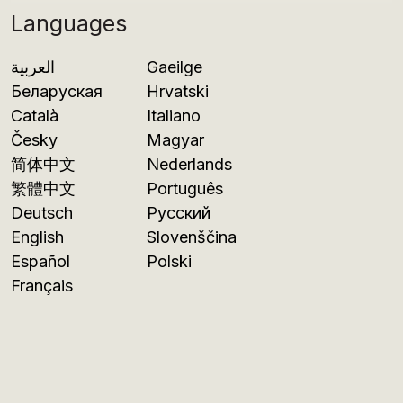
Languages
العربية
Gaeilge
Беларуская
Hrvatski
Català
Italiano
Česky
Magyar
简体中文
Nederlands
繁體中文
Português
Deutsch
Русский
English
Slovenščina
Español
Polski
Français