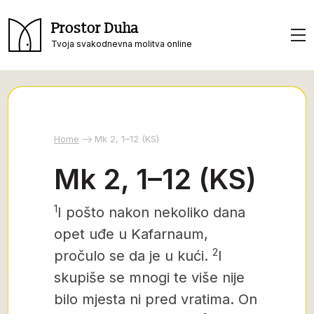
Prostor Duha
Tvoja svakodnevna molitva online
Home
Mk 2, 1–12 (KS)
Mk 2, 1–12 (KS)
1
I pošto nakon nekoliko dana
opet uđe u Kafarnaum,
2
pročulo se da je u kući.
I
skupiše se mnogi te više nije
bilo mjesta ni pred vratima. On