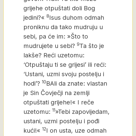
grijehe otpuštati doli Bog
8
jedini?«
Isus duhom odmah
proniknu da tako mudruju u
sebi, pa će im: »Što to
9
mudrujete u sebi?
Ta što je
lakše? Reći uzetomu:
‘Otpuštaju ti se grijesi’ ili reći:
‘Ustani, uzmi svoju postelju i
10
hodi’?
BAli da znate: vlastan
je Sin Čovječji na zemlji
otpuštati grijehe!« I reče
11
uzetomu:
»Tebi zapovijedam,
ustani, uzmi postelju i pođi
12
kući!«
I on usta, uze odmah