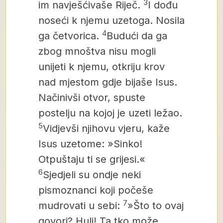
3
im navješćivaše Riječ.
I dođu
noseći k njemu
uzetoga. Nosila
4
ga četvorica.
Budući da ga
zbog mnoštva nisu mogli
unijeti k njemu, otkriju krov
nad mjestom gdje bijaše Isus.
Načinivši otvor, spuste
postelju na kojoj je uzeti ležao.
5
Vidjevši njihovu vjeru, kaže
Isus uzetome: »Sinko!
Otpuštaju ti se grijesi.«
6
Sjedjeli su ondje neki
pismoznanci koji počeše
7
mudrovati u sebi:
»Što to ovaj
govori? Huli! Ta tko može