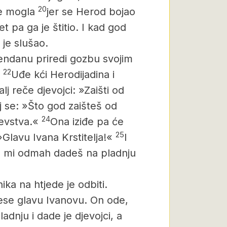
20
ije mogla
jer se Herod bojao
t pa ga je štitio. I kad god
je slušao.
ndanu priredi gozbu svojim
22
Uđe kći Herodijadina i
lj reče djevojci: »Zaišti od
oj se: »Što god zaišteš od
24
jevstva.«
Ona iziđe pa će
25
»Glavu Ivana Krstitelja!«
I
a mi odmah dadeš na pladnju
nika na htjede je odbiti.
ese glavu Ivanovu.
On ode,
adnju i dade je djevojci, a