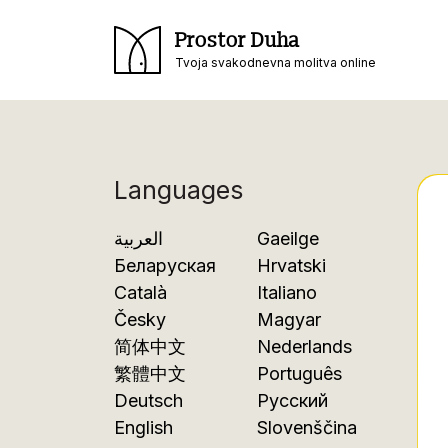
Prostor Duha
Tvoja svakodnevna molitva online
Languages
العربية
Gaeilge
Беларуская
Hrvatski
Català
Italiano
Česky
Magyar
简体中文
Nederlands
繁體中文
Português
Deutsch
Русский
English
Slovenščina