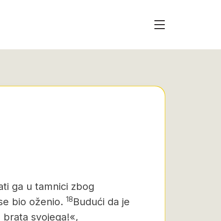
zati ga u tamnici zbog
18
se
bio oženio.
Budući da je
 brata svojega!«,