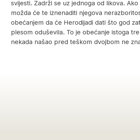
svijesti. Zadrži se uz jednoga od likova. Ak
možda će te iznenaditi njegova nerazborit
obećanjem da će Herodijadi dati što god zat
plesom oduševila. To je obećanje istoga tren
nekada našao pred teškom dvojbom ne znajući