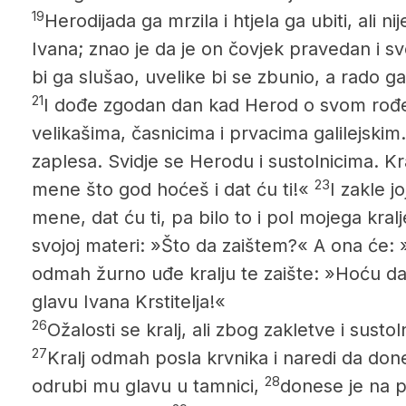
19
Herodijada ga mrzila i htjela ga ubiti, ali n
Ivana; znao je da je on čovjek pravedan i sve
bi ga slušao, uvelike bi se zbunio,
a rado ga 
21
I dođe zgodan dan kad Herod o svom rođe
velikašima, časnicima i prvacima galilejskim.
zaplesa.
Svidje se Herodu i sustolnicima. Kra
23
mene što god hoćeš i dat ću ti!«
I zakle j
mene, dat ću ti, pa bilo to i pol mojega kral
svojoj materi: »Što da zaištem?« A ona će: 
odmah žurno uđe kralju te zaište: »Hoću d
glavu Ivana Krstitelja!«
26
Ožalosti se kralj, ali zbog zakletve i sustol
27
Kralj odmah posla krvnika i naredi da don
28
odrubi mu glavu u tamnici,
donese je na pl