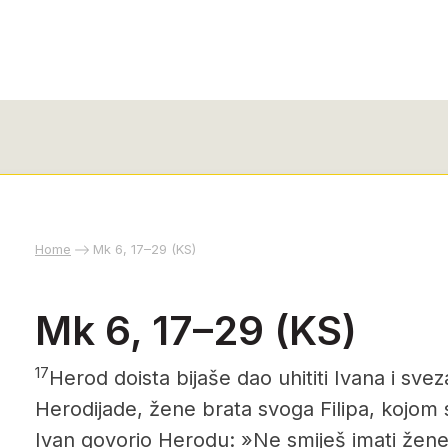
Home
Mk 6, 17–29 (KS)
Mk 6, 17–29 (KS)
17
Herod doista bijaše dao uhititi Ivana i sve
Herodijade, žene brata svoga Filipa, kojom 
Ivan govorio Herodu: »Ne smiješ imati žene