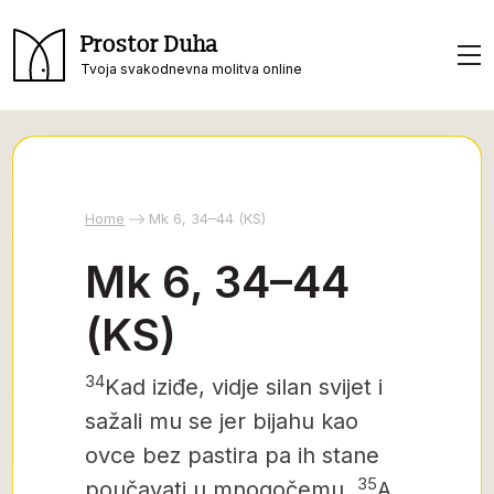
Prostor Duha
Tvoja svakodnevna molitva online
Home
Mk 6, 34–44 (KS)
Mk 6, 34–44
(KS)
34
Kad iziđe, vidje silan svijet i
sažali mu se jer bijahu kao
ovce bez pastira pa ih stane
35
poučavati u mnogočemu.
A