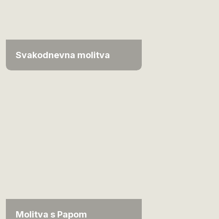
Svakodnevna molitva
Molitva s Papom