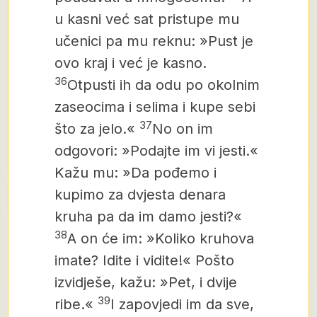
u kasni već sat pristupe mu
učenici pa mu reknu: »Pust je
ovo kraj i već je kasno.
36
Otpusti ih da odu po okolnim
zaseocima i selima i kupe sebi
37
što za jelo.«
No on im
odgovori: »Podajte im vi jesti.«
Kažu mu: »Da pođemo i
kupimo za dvjesta denara
kruha pa da im damo jesti?«
38
A on će im: »Koliko kruhova
imate? Idite i vidite!« Pošto
izvidješe, kažu: »Pet, i dvije
39
ribe.«
I zapovjedi im da sve,