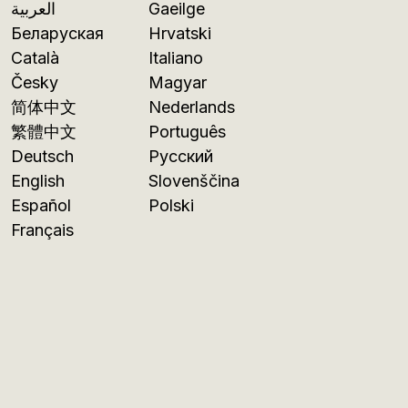
العربية
Gaeilge
Беларуская
Hrvatski
Català
Italiano
Česky
Magyar
简体中文
Nederlands
繁體中文
Português
Deutsch
Русский
English
Slovenščina
Español
Polski
Français