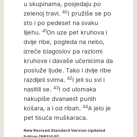
u skupinama, posjedaju po
40
zelenoj travi.
I pružiše se po
sto i po pedeset na svaku
41
lijehu.
On uze pet kruhova i
dvije ribe, pogleda na nebo,
izreče blagoslov pa razlomi
kruhove i davaše učenicima da
posluže ljude. Tako i dvije ribe
42
razdijeli svima.
I jeli su svi i
43
nasitili se.
I od ulomaka
nakupiše dvanaest punih
44
košara, a i od ribah.
A jelo je
pet tisuća muškaraca.
New Revised Standard Version Updated
Edition (NRSVUE)