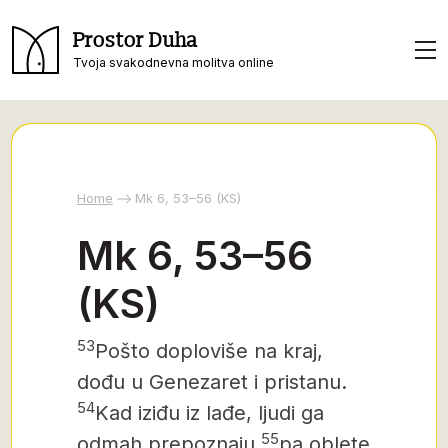
Prostor Duha
Tvoja svakodnevna molitva online
Home
Mk 6, 53–56 (KS)
Mk 6, 53–56
(KS)
53
Pošto doploviše na kraj,
dođu u Genezaret i pristanu.
54
Kad iziđu iz lađe, ljudi ga
55
odmah prepoznaju
pa oblete