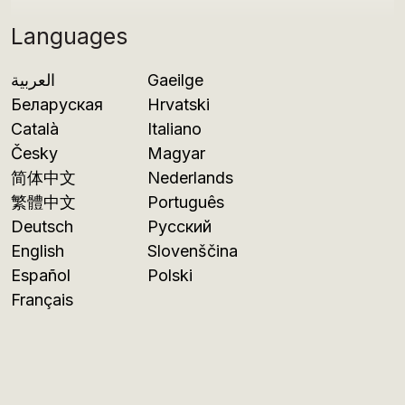
Languages
العربية
Gaeilge
Беларуская
Hrvatski
Català
Italiano
Česky
Magyar
简体中文
Nederlands
繁體中文
Português
Deutsch
Русский
English
Slovenščina
Español
Polski
Français