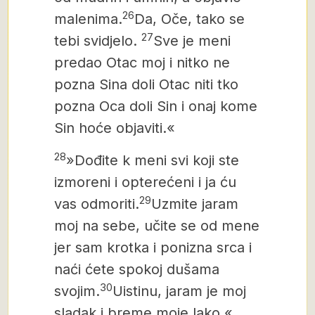
26
malenima.
Da, Oče, tako se
27
tebi svidjelo.
Sve je meni
predao Otac moj i nitko ne
pozna Sina doli Otac niti tko
pozna Oca doli Sin i onaj kome
Sin hoće objaviti.«
28
»Dođite k meni svi koji ste
izmoreni i opterećeni i ja ću
29
vas odmoriti.
Uzmite jaram
moj na sebe, učite se od mene
jer sam krotka i ponizna srca i
naći ćete spokoj dušama
30
svojim.
Uistinu, jaram je moj
sladak i breme moje lako.«