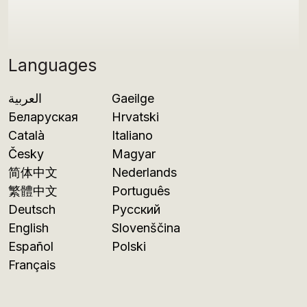
Languages
العربية
Gaeilge
Беларуская
Hrvatski
Català
Italiano
Česky
Magyar
简体中文
Nederlands
繁體中文
Português
Deutsch
Русский
English
Slovenščina
Español
Polski
Français