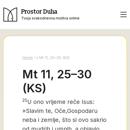
Prostor Duha
Tvoja svakodnevna molitva online
Home
Mt 11, 25–30 (KS)
Mt 11, 25–30
(KS)
25
U ono vrijeme reče Isus:
»Slavim te, Oče,
Gospodaru
neba i zemlje, što si ovo sakrio
od mudrih i umnih, a objavio