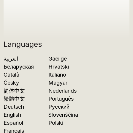
Languages
العربية
Gaeilge
Беларуская
Hrvatski
Català
Italiano
Česky
Magyar
简体中文
Nederlands
繁體中文
Português
Deutsch
Русский
English
Slovenščina
Español
Polski
Français