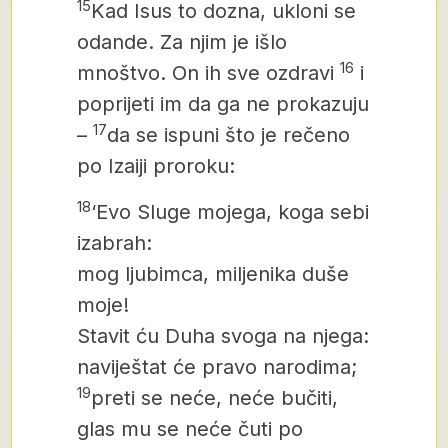
15
Kad Isus to dozna, ukloni se
odande. Za njim
je išlo
16
mnoštvo. On ih sve ozdravi
i
poprijeti im da ga ne prokazuju
17
–
da se ispuni što je rečeno
po Izaiji proroku:
18
‘Evo Sluge mojega, koga sebi
izabrah:
mog ljubimca, miljenika duše
moje!
Stavit ću Duha svoga na njega:
naviještat će pravo narodima;
19
preti se neće, neće bučiti,
glas mu se neće čuti po