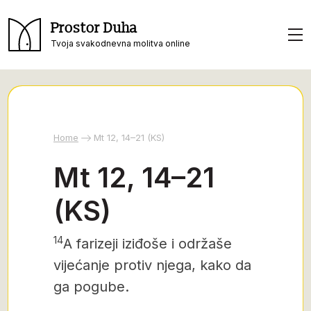
Prostor Duha
Tvoja svakodnevna molitva online
Home
Mt 12, 14–21 (KS)
Mt 12, 14–21
(KS)
14
A farizeji iziđoše i održaše
vijećanje protiv njega, kako da
ga pogube.