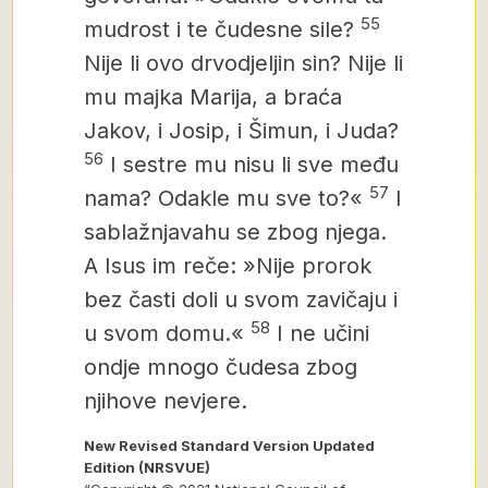
55
mudrost i te čudesne sile?
Nije li ovo drvodjeljin sin? Nije li
mu majka Marija, a braća
Jakov, i Josip, i Šimun, i Juda?
56
I sestre mu nisu li sve među
57
nama? Odakle mu sve to?«
I
sablažnjavahu se zbog njega.
A Isus im reče: »Nije prorok
bez časti doli u svom zavičaju i
58
u svom domu.«
I ne učini
ondje mnogo čudesa zbog
njihove nevjere.
New Revised Standard Version Updated
Edition (NRSVUE)