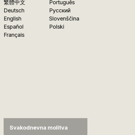
繁體中文
Português
Deutsch
Русский
English
Slovenščina
Español
Polski
Français
Svakodnevna molitva