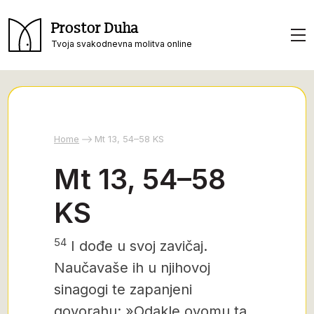
Prostor Duha
Tvoja svakodnevna molitva online
Home
Mt 13, 54–58 KS
Mt 13, 54–58
KS
54
I dođe u svoj zavičaj.
Naučavaše ih u njihovoj
sinagogi
te zapanjeni
govorahu: »Odakle ovomu ta