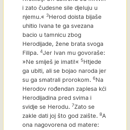
i zato čudesne sile djeluju u
3
njemu.«
Herod doista bijaše
uhitio Ivana te ga svezana
bacio u tamnicu zbog
Herodijade, žene brata svoga
4
Filipa.
Jer Ivan mu govoraše:
5
»Ne smiješ je imati!«
Htjede
ga ubiti,
ali se bojao naroda jer
6
su ga smatrali prorokom.
Na
Herodov rođendan zaplesa kći
Herodijadina pred svima i
7
svidje se Herodu.
Zato se
8
zakle dati joj što god zaište.
A
ona nagovorena od matere: