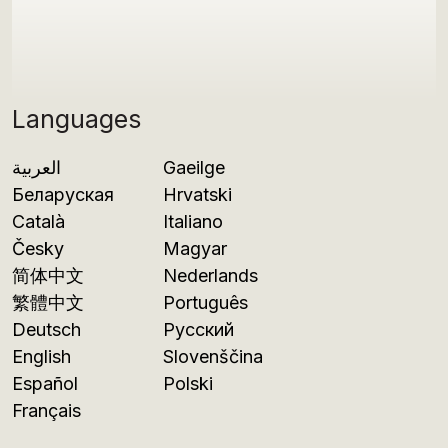
Languages
العربية
Gaeilge
Беларуская
Hrvatski
Català
Italiano
Česky
Magyar
简体中文
Nederlands
繁體中文
Português
Deutsch
Русский
English
Slovenščina
Español
Polski
Français