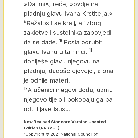
»Daj mi«, reče, »ovdje na
pladnju glavu Ivana Krstitelja.«
9
Ražalosti se kralj, ali zbog
zakletve i sustolnika zapovjedi
10
da se dade.
Posla odrubiti
11
glavu Ivanu u tamnici.
I
doniješe glavu njegovu na
pladnju, dadoše djevojci, a ona
je odnije materi.
12
A učenici njegovi dođu, uzmu
njegovo tijelo i pokopaju ga pa
odu i jave Isusu.
New Revised Standard Version Updated
Edition (NRSVUE)
“Copyright © 2021 National Council of