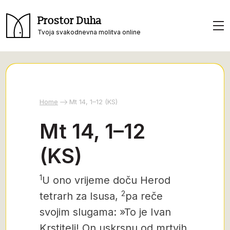
Prostor Duha
Tvoja svakodnevna molitva online
Home
Mt 14, 1–12 (KS)
Mt 14, 1–12
(KS)
1
U ono vrijeme doču Herod
2
tetrarh za Isusa,
pa reče
svojim slugama: »To je Ivan
Krstitelj! On uskrsnu od mrtvih