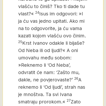
vlašću to činiš? Tko ti dade tu
24
vlast?«
Isus im odgovori: »I
ja ću vas jedno upitati. Ako mi
na to odgovorite, ja ću vama
kazati kojom vlašću ovo činim.
25
Krst Ivanov odakle li bijaše?
Od Neba ili od ljudi?« A oni
umovahu među sobom:
»Reknemo li ‘Od Neba’,
odvratit će nam: ‘Zašto mu,
26
dakle, ne povjerovaste?’
A
reknemo li ‘Od ljudi’, strah nas
je mnoštva. Ta svi Ivana
27
smatraju prorokom.«
Zato