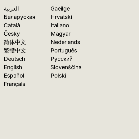
العربية
Gaeilge
Беларуская
Hrvatski
Català
Italiano
Česky
Magyar
简体中文
Nederlands
繁體中文
Português
Deutsch
Русский
English
Slovenščina
Español
Polski
Français