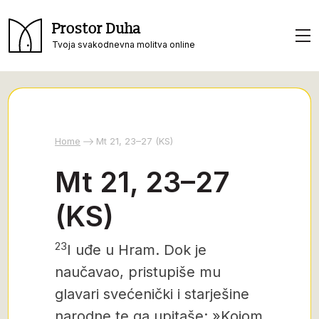
Prostor Duha
Tvoja svakodnevna molitva online
Home
Mt 21, 23–27 (KS)
Mt 21, 23–27
(KS)
23
I uđe u Hram. Dok je
naučavao, pristupiše mu
glavari svećenički i starješine
narodne te ga upitaše: »Kojom