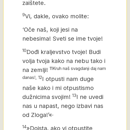
zaištete.
9
Vi, dakle, ovako molite:
‘Oče naš, koji jesi na
nebesima! Sveti se ime tvoje!
10
Dođi kraljevstvo tvoje! Budi
volja tvoja kako na nebu tako i
11Kruh naš svagdanji daj nam
na zemlji!
danas!
,
12
I otpusti nam duge
naše kako i mi otpustismo
13
dužnicima svojim!
I ne uvedi
nas u napast,
nego izbavi nas
,
od Zloga!’«
14
»Doista, ako vi otpustite