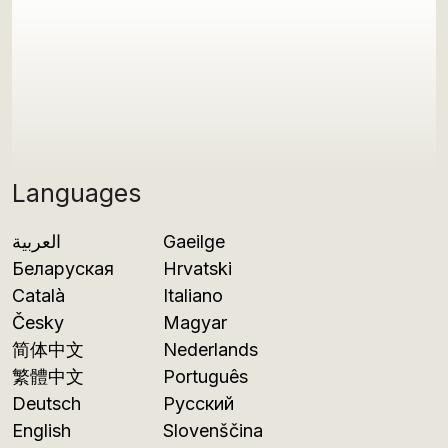
Languages
العربية
Gaeilge
Беларуская
Hrvatski
Català
Italiano
Česky
Magyar
简体中文
Nederlands
繁體中文
Português
Deutsch
Русский
English
Slovenščina