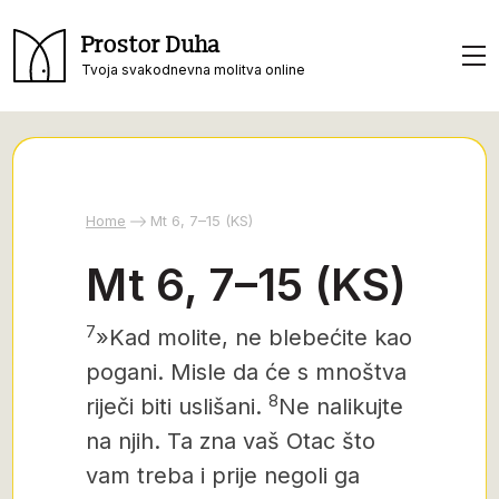
Prostor Duha
Tvoja svakodnevna molitva online
Home
Mt 6, 7–15 (KS)
Mt 6, 7–15 (KS)
7
»Kad molite, ne blebećite kao
pogani. Misle da će s mnoštva
8
riječi biti uslišani.
Ne nalikujte
na njih. Ta zna vaš Otac što
vam treba i prije negoli ga